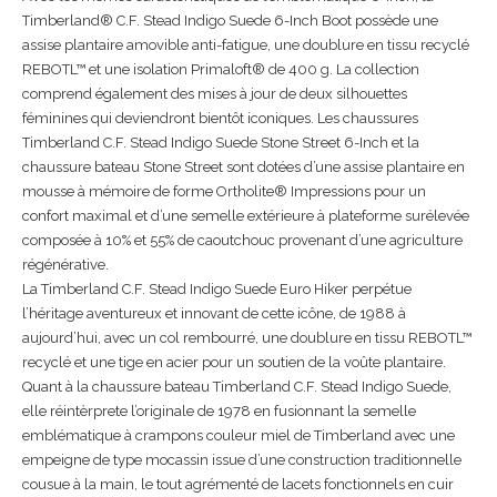
Timberland® C.F. Stead Indigo Suede 6-Inch Boot possède une
assise plantaire amovible anti-fatigue, une doublure en tissu recyclé
REBOTL™ et une isolation Primaloft® de 400 g. La collection
comprend également des mises à jour de deux silhouettes
féminines qui deviendront bientôt iconiques. Les chaussures
Timberland C.F. Stead Indigo Suede Stone Street 6-Inch et la
chaussure bateau Stone Street sont dotées d’une assise plantaire en
mousse à mémoire de forme Ortholite® Impressions pour un
confort maximal et d’une semelle extérieure à plateforme surélevée
composée à 10% et 55% de caoutchouc provenant d’une agriculture
régénérative.
La Timberland C.F. Stead Indigo Suede Euro Hiker perpétue
l’héritage aventureux et innovant de cette icône, de 1988 à
aujourd’hui, avec un col rembourré, une doublure en tissu REBOTL™
recyclé et une tige en acier pour un soutien de la voûte plantaire.
Quant à la chaussure bateau Timberland C.F. Stead Indigo Suede,
elle réintèrprete l’originale de 1978 en fusionnant la semelle
emblématique à crampons couleur miel de Timberland avec une
empeigne de type mocassin issue d’une construction traditionnelle
cousue à la main, le tout agrémenté de lacets fonctionnels en cuir