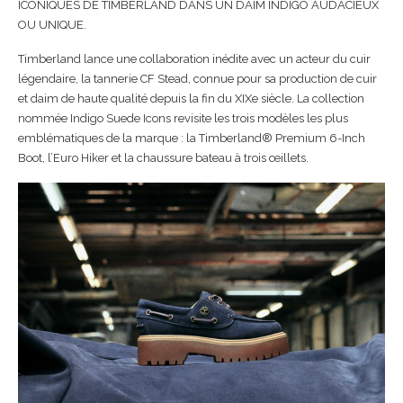
ICONIQUES DE TIMBERLAND DANS UN DAIM INDIGO AUDACIEUX
OU UNIQUE.
Timberland lance une collaboration inédite avec un acteur du cuir
légendaire, la tannerie CF Stead, connue pour sa production de cuir
et daim de haute qualité depuis la fin du XIXe siècle. La collection
nommée Indigo Suede Icons revisite les trois modèles les plus
emblématiques de la marque : la Timberland® Premium 6-Inch
Boot, l’Euro Hiker et la chaussure bateau à trois œillets.