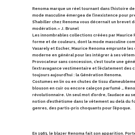
Renoma marque un réel tournant dans l’histoire de
mode masculine émergea de l’inexistence pour pre
S’habiller chez Renoma vous décernait un brevet d
modération.» J. Brunel
Les innombrables collections créées par Maurice
forme et de couleurs, dont la mode masculine comp
Vasarely et Escher, Maurice Renoma emprunte les co
moderne en général pour les intégrer à ses vêtem
Provocateur sans concession, c’est toute une géné
l’extravagance
vestimentaire et l’éclatement des c
toujours aujourd’hui : la Génération Renoma.
Costumes en lin ou en chutes de tissu d’ameublem
blouson en cuir ou encore caleçon parfumé … Renom
révolutionnaire. Un seul mot d’ordre, l’audace au s
notion d’esthétisme dans le vêtement au delà du fo
genres, des partis-pris choquants pour l’époque.
En 1963, le blazer Renoma fait son apparition. Po