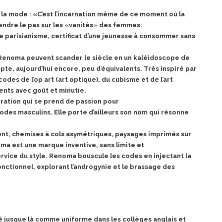
 la mode : «C’est l’incarnation même de ce moment
où la
ndre le pas sur les «vanités» des femmes.
e parisianisme, certificat d’une jeunesse à consommer sans
 Renoma peuvent scander le siècle en un kaléidoscope
de
te, aujourd’hui encore, peu d’équivalents. Très inspiré par
des de l’op art (art optique), du cubisme et de l’art
ents avec goût et minutie.
ration qui se prend de passion pour
odes masculins. Elle porte d’ailleurs son nom qui résonne
ent, chemises à cols asymétriques, paysages
imprimés sur
a est une marque inventive, sans limite et
ervice du style. Renoma bouscule les codes en injectant la
nctionnel, explorant l’androgynie et le brassage des
rté jusque là comme uniforme dans les collèges
anglais et