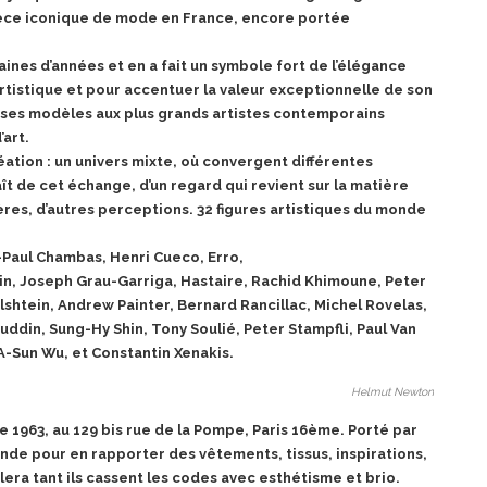
pièce iconique de mode en France, encore
portée
ines d’années et en a fait un symbole fort de
l’élégance
rtistique et pour accentuer la valeur exceptionnelle de son
 ses modèles aux plus grands artistes contemporains
’art.
ation : un univers mixte, où convergent différentes
aît de cet échange, d’un regard qui revient sur la matière
ères, d’autres perceptions. 32 figures artistiques du monde
-Paul Chambas, Henri Cueco, Erro,
in, Joseph Grau-Garriga, Hastaire, Rachid Khimoune, Peter
lshtein, Andrew Painter, Bernard Rancillac, Michel Rovelas,
uddin, Sung-Hy Shin, Tony Soulié, Peter Stampfli, Paul Van
A-Sun Wu, et Constantin Xenakis.
Helmut Newton
 1963, au 129 bis rue de la Pompe, Paris 16ème. Porté par
nde pour en rapporter des vêtements, tissus, inspirations,
olera tant ils cassent les codes avec esthétisme et brio.