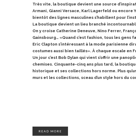
Très vite, la boutique devient une source d’inspir
Armani, Gianni Versace, Karl Lagerfeld ou encore Y
bientôt des lignes masculines s’habillent pour l’in
La boutique devient un lieu branché incontournabl
On y croise Catherine Deneuve, Nino Ferrer, Franç
Gainsbourg… «Quand c’est fashion, tous les gens fa
Eric Clapton s’intéressant à la mode parisienne dira
costumes aussi bien taillés». À chaque escale en Fra
Un jour c’est Bob Dylan qui vient s’offrir une panopli
chemises. Cinquante-cinq ans plus tard, la boutiq
historique et ses collections hors norme. Plus qu’
murs et les collections, sceau d’un style hors du 
READ MORE