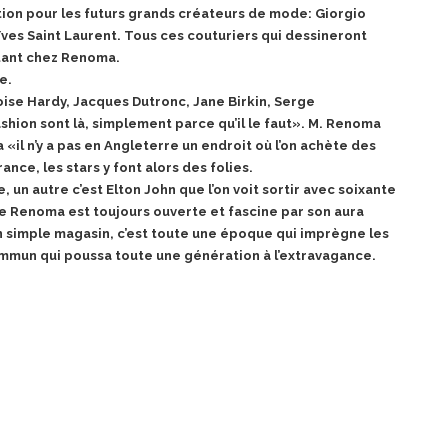
ation pour les futurs grands créateurs de mode: Giorgio
ves Saint Laurent. Tous ces couturiers qui dessineront
stant chez Renoma.
e.
oise Hardy, Jacques Dutronc, Jane Birkin, Serge
shion sont là, simplement parce qu’il le faut». M. Renoma
 «il n’y a pas en Angleterre un endroit où l’on
achète des
nce, les stars y font alors des folies.
e, un autre c’est Elton John que l’on voit
sortir avec soixante
ue Renoma est toujours ouverte et fascine par son aura
un simple magasin, c’est toute une époque qui imprègne les
commun qui poussa toute une
génération à l’extravagance.