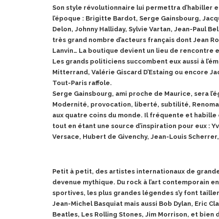
Son style révolutionnaire lui permettra d’habiller 
l’époque : Brigitte Bardot, Serge Gainsbourg, Jac
Delon, Johnny Halliday, Sylvie Vartan, Jean-Paul Be
très grand nombre d’acteurs français dont Jean Ro
Lanvin… La boutique devient un lieu de rencontre 
Les grands politiciens succombent eux aussi à l’é
Mitterrand, Valérie Giscard D’Estaing ou encore Ja
Tout-Paris raffole.
Serge Gainsbourg, ami proche de Maurice, sera l’é
Modernité, provocation, liberté, subtilité, Renom
aux quatre coins du monde. Il fréquente et habille
tout en étant une source d’inspiration pour eux : Y
Versace, Hubert de Givenchy, Jean-Louis Scherrer
Petit à petit, des artistes internationaux de gran
devenue mythique. Du rock à l’art contemporain en
sportives, les plus grandes légendes s’y font tailler
Jean-Michel Basquiat mais aussi Bob Dylan, Eric C
Beatles, Les Rolling Stones, Jim Morrison, et bien d