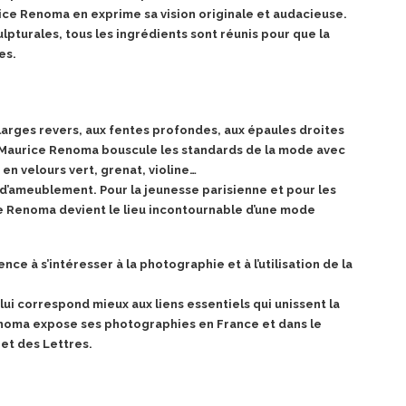
ice Renoma en exprime sa vision
originale et audacieuse.
lpturales, tous les ingrédients sont réunis pour que la
es.
larges revers, aux fentes profondes, aux épaules droites
. Maurice Renoma bouscule les standards de la mode avec
 en velours vert, grenat, violine…
u d’ameublement. Pour la jeunesse parisienne et pour les
que Renoma devient le lieu incontournable d’une mode
 à s’intéresser à la photographie et à l’utilisation de la
ui correspond mieux aux liens essentiels qui unissent la
noma expose ses photographies en France et dans le
 et des Lettres.