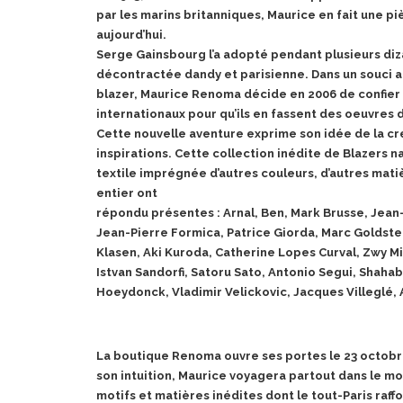
par les marins britanniques, Maurice en fait une 
aujourd’hui.
Serge Gainsbourg l’a adopté pendant plusieurs diza
décontractée dandy et parisienne. Dans un souci a
blazer, Maurice Renoma décide en 2006 de confier
internationaux pour qu’ils en fassent des oeuvres d
Cette nouvelle aventure exprime son idée de la cré
inspirations. Cette collection inédite de Blazers n
textile imprégnée d’autres couleurs, d’autres mati
entier ont
répondu présentes : Arnal, Ben, Mark Brusse, Jean
Jean-Pierre Formica, Patrice Giorda, Marc Goldste
Klasen, Aki Kuroda, Catherine Lopes Curval, Zwy Mi
Istvan Sandorfi, Satoru Sato, Antonio Segui, Shahab
Hoeydonck, Vladimir Velickovic, Jacques Villeglé, 
La boutique Renoma ouvre ses portes le 23 octobre
son intuition, Maurice voyagera partout dans le mo
motifs et matières inédites dont le tout-Paris raff