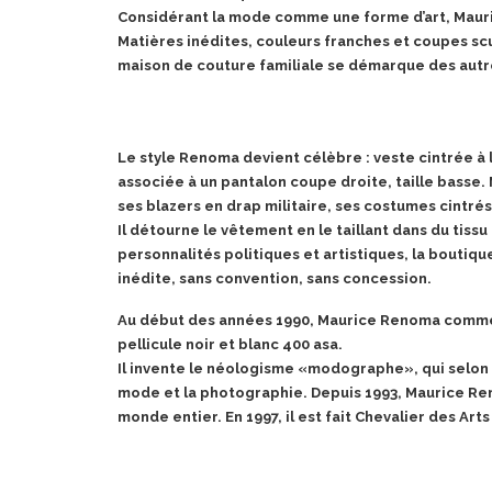
Considérant la mode comme une forme d’art, Maur
Matières inédites, couleurs franches et coupes scu
maison de couture familiale se démarque des autr
Le style Renoma devient célèbre : veste cintrée à 
associée à un pantalon coupe droite, taille basse
ses blazers en drap militaire, ses costumes cintrés
Il détourne le vêtement en le taillant dans du tiss
personnalités politiques et artistiques, la bouti
inédite, sans convention, sans concession.
Au début des années 1990, Maurice Renoma commence
pellicule noir et blanc 400 asa.
Il invente le néologisme «modographe», qui selon l
mode et la photographie. Depuis 1993, Maurice Re
monde entier. En 1997, il est fait Chevalier des Arts