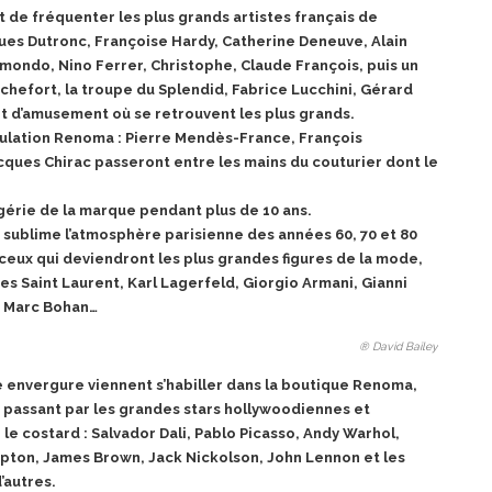
et de fréquenter les plus grands artistes français
de
ques Dutronc, Françoise Hardy, Catherine
Deneuve, Alain
lmondo, Nino Ferrer, Christophe, Claude François, puis un
chefort, la troupe du Splendid, Fabrice Lucchini, Gérard
et d’amusement où se retrouvent les plus grands.
mulation Renoma : Pierre Mendès-France, François
cques Chirac passeront entre les mains du couturier dont le
gérie de la marque pendant plus de 10 ans.
a sublime l’atmosphère parisienne des années 60,
70 et 80
 ceux qui deviendront les plus grandes figures de la mode,
ves Saint Laurent, Karl Lagerfeld, Giorgio Armani, Gianni
, Marc Bohan…
® David Bailey
de envergure viennent s’habiller dans la boutique
Renoma,
 passant par les grandes stars hollywoodiennes et
 le costard : Salvador Dali, Pablo
Picasso, Andy Warhol,
lapton, James Brown, Jack Nickolson, John Lennon et les
’autres.