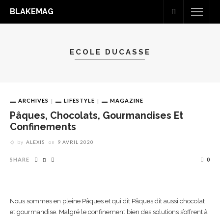
BLAKEMAG
ECOLE DUCASSE
ARCHIVES
LIFESTYLE
MAGAZINE
Pâques, Chocolats, Gourmandises Et
Confinements
by
ALEXIS
on
9 AVRIL 2020
SHARE
0
Nous sommes en pleine Pâques et qui dit Pâques dit aussi chocolat
et gourmandise. Malgré le confinement bien des solutions s’offrent à