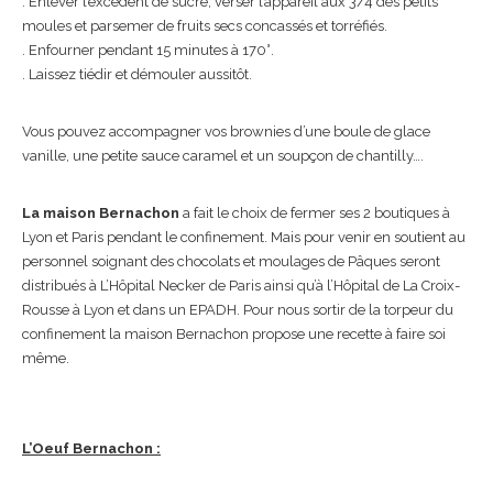
. Enlever l’excédent de sucre, verser l’appareil aux 3/4 des petits
moules et parsemer de fruits secs concassés et torréfiés.
. Enfourner pendant 15 minutes à 170°.
. Laissez tiédir et démouler aussitôt.
Vous pouvez accompagner vos brownies d’une boule de glace
vanille, une petite sauce caramel et un soupçon de chantilly….
La maison Bernachon
a fait le choix de fermer ses 2 boutiques à
Lyon et Paris pendant le confinement. Mais pour venir en soutient au
personnel soignant des chocolats et moulages de Pâques seront
distribués à L’Hôpital Necker de Paris ainsi qu’à l’Hôpital de La Croix-
Rousse à Lyon et dans un EPADH. Pour nous sortir de la torpeur du
confinement la maison Bernachon propose une recette à faire soi
même.
L’Oeuf Bernachon :