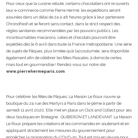
Pour ceux que la cuisine rebute, certains chocolatiers ont ré ouverts
leur e-commerce comme Pierre Hermé. les expéditions seront
assurées dans un délai de 24 à 48 heures grâce à leur partenaire
Chronofresh et se feront sans contact, dans le strict respect des
règles sanitaires recommandées par les pouvoirs publics. Les
incontournables macarons, cakes et chocolats pourront être
expédiés dès le 6 avril dans toute la France métropolitaine. Une série
de sujets de Pâques, plus limitée qu’à l’accoutumée, sera disponible
également afin de célébrer les fêtes Pascales, à domicile certes,
mais tout en gourmandise ! Rendez-vous sur notre site
www.pierrehermeparis.com
.
Pour célébrer les fêtes de Pâques, La Maison Le Roux rouvre sa
boutique du 24 rue des Martyrs à Paris dans le 9ème à partir de
samedi 11 avril 2020. Elle met en place un Click and Collect pour ses
deux boutiques en Bretagne : QUIBERON ET LANDEVANT. La Maison
Le Roux prépare les créations et les commandes en soutenant et en
appliquant strictement les mesures du gouvernement pour
empêcher la propagation du COVD-19. Tout est mis en œuvre pour