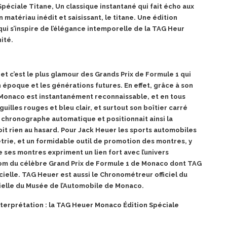
Spéciale Titane, Un classique instantané qui fait écho aux
 matériau inédit et saisissant, le titane. Une édition
ui s’inspire de l’élégance intemporelle de la TAG Heur
nité.
et c’est le plus glamour des Grands Prix de Formule 1 qui
 époque et les générations futures.
En effet, grâce à son
Monaco est instantanément reconnaissable, et en tous
guilles rouges et bleu clair, et surtout son boîtier carré
t chronographe automatique et positionnait ainsi la
t rien au hasard. Pour Jack Heuer les sports automobiles
trie, et un formidable outil de promotion des montres, y
e ses montres expriment un lien fort avec l’univers
 nom du célèbre Grand Prix de Formule 1 de Monaco dont TAG
ielle. TAG Heuer est aussi le Chronométreur officiel du
cielle du Musée de l’Automobile de Monaco.
interprétation : la TAG Heuer Monaco Édition Spéciale