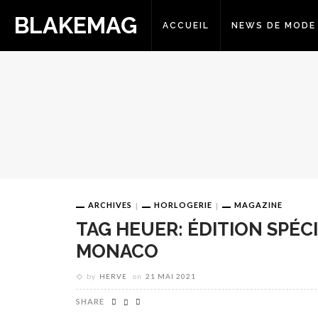
BLAKEMAG
ACCUEIL
NEWS DE MODE
ARCHIVES
HORLOGERIE
MAGAZINE
TAG HEUER: ÉDITION SPÉC
MONACO
by
HERVE
on
21 MAI 2021
SHARE