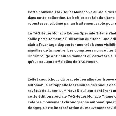
Cette nouvelle TAG Heuer Monaco va au-delà des no
dans cette collection. Le boîtier est fait de tita
robustesse, sublimé par un traitement sablé pour 
La TAG Heuer Monaco Édition Spéciale Titane s’habil
s’allie parfaitement à l’utilisation du titane. Une
clair a l’avantage d’apporter une très bonne visibi
aiguilles de la montre. Les compteurs noirs et les 
l’index rouge à 12 heures donnent du caractère à l’
qu’aux couleurs officielles de TAG Heuer.
L’effet caoutchouc du bracelet en alligator trouve
automobile et rappelle les rainures des pneus des
revêtus de Super-LumiNova® qui leur confèrent une
cette édition spéciale TAG Heuer Monaco Titane c
célèbre mouvement chronographe automatique Calib
de 1969. Cette interprétation du mouvement revisi