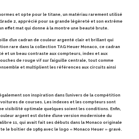
rmes et opte pour le titane, un matériau rarement utilisé
ne Grade 2, apprécié pour sa grande légèreté et son extrême
un effet mat qui donne à la montre une beauté brute.
le d’un cadran de couleur argenté clair et brillant qui
 édition rare dans la collection TAG Heuer Monaco, ce cadran
lité et un beau contraste aux compteurs, index et aux
touches de rouge vif sur l’aiguille centrale, tout comme
ensemble et multiplient les références aux circuits ainsi
 également son inspiration dans l’univers de la compétition
 voitures de courses. Les indexes et les compteurs sont
 visibilité optimale quelques soient les conditions.
Enfin,
ouleur argent est dotée d’une version modernisée du
re 11, qui avait fait ses débuts dans la Monaco originale
te le boîtier de 1969 avec le logo « Monaco Heuer » gravé.