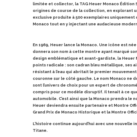
limitée et collector, la TAG Heuer Monaco Édition 
origines de course de la collection, en explorant un
exclusive produite à 500 exemplaires uniquement q
Monaco tout en y injectant une audacieuse moder
En 1969, Heuer lance la Monaco. Une icône est née 
donnera son nom à cette montre ayant marqué son
design emblématique et avant-gardiste, la Heuer 
points radicale : son cadran bleu métallique, ses ai
résistant à l’eau qui abritait le premier mouvemen
couronne sur le côté gauche.
Le nom Monaco ne doi
sont l’univers de choix pour un expert de chronomé
compris pour ce modèle disruptif. Il tenait à ce qu
automobile. C’est ainsi que la Monaco prendra le
Heuer deviendra ensuite partenaire et Montre Offic
Grand Prix de Monaco Historique et la Montre Offi
L’histoire continue aujourd’hui avec une nouvelle 
Titane.