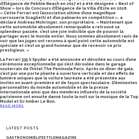
d’Élégance de Pebble Beach en 2017 et a été désignée « Best of
Show » lors du Concours d’Élégance de la Villa d’Este en 2018.
« Cette Ferrari est l’association ultime d’une magnifique
carrosserie Scaglietti et d’un palmarès en compétition », a
déclaré Andreas Mohringer, son propriétaire. « Maintenant que
cette automobile absolument remarquable a retrouvé sa
splendeur passée, c’est une joie indicible que de pouvoir la
partager avec le monde entier. Nous sommes absolument ravis de
voir que les juges ont reconnu à quel point cette automobile est
spéciale et c’est un grand honneur que de recevoir ce prix
prestigieux. »
La Ferrari 335 S Spyder a été annoncée et dévoilée au cours d’une
cérémonie exceptionnelle qui s’est déroulée dans le garage
souterrain de l’hôtel The Peninsula Paris. Après un dîner de gala,
c’est par une porte pliante à ouverture verticale et des effets de
lumière uniques que la voiture lauréate a été présentée aux
invités en avant-première et de façon spectaculaire. D’éminentes
personnalités du monde automobile et de la presse
internationale ainsi que des membres influents de la société
parisienne ont ensuite dansé toute la nuit sur la musique de la Top
Model et DJ Amber Le Bon.
READ MORE
LATEST POSTS
GASTRONOMIE
LIFESTYLE
MAGAZINE