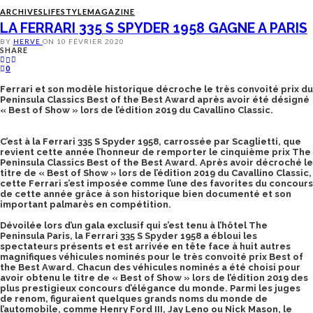
ARCHIVES
LIFESTYLE
MAGAZINE
LA FERRARI 335 S SPYDER 1958 GAGNE A PARIS
BY
HERVE
ON
10 FÉVRIER 2020
SHARE
0
Ferrari et son modèle historique décroche le très convoité prix du
Peninsula Classics Best of the Best Award après avoir été désigné
« Best of Show » lors de l’édition 2019 du Cavallino Classic.
C’est à la Ferrari 335 S Spyder 1958, carrossée par Scaglietti, que
revient cette année l’honneur de remporter le cinquième prix The
Peninsula Classics Best of the Best Award. Après avoir décroché le
titre de « Best of Show » lors de l’édition 2019 du Cavallino Classic,
cette Ferrari s’est imposée comme l’une des favorites du concours
de cette année grâce à son historique bien documenté et son
important palmarès en compétition.
Dévoilée lors d’un gala exclusif qui s’est tenu à l’hôtel The
Peninsula Paris, la Ferrari 335 S Spyder 1958 a ébloui les
spectateurs présents et est arrivée en tête face à huit autres
magnifiques véhicules nominés pour le très convoité prix Best of
the Best Award. Chacun des véhicules nominés a été choisi pour
avoir obtenu le titre de « Best of Show » lors de l’édition 2019 des
plus prestigieux concours d’élégance du monde. Parmi les juges
de renom, figuraient quelques grands noms du monde de
l’automobile, comme Henry Ford III, Jay Leno ou Nick Mason, le