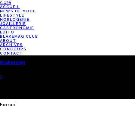
close
ACCUEIL
NEWS DE MODE
LIFESTYLE
HORLOGERIE
JOAILLERIE
GASTRONOMIE
EDITO
BLAKEMAG CLUB
ABOUT
ARCHIVES
CONCOURS
CONTACT
Blakemag
Ferrari