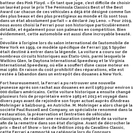
batteur des Pink Floyd. « En tant que juge, c’est difficile de choisir
un lauréat pour le prix The Peninsula Classics Best of the Best
Award car chacun de ces véhicules a déjà été désigné comme l’un
des plus beaux et des plus prestigieux au monde et ils sont tous
dans un état absolument parfait » a déclaré Jay Leno. « Pour 2019,
nous avons choisi la Ferrari pour son historique particulièrement
détaillé, et également pour son palmarès en compétition. Bien
évidemment, cette automobile est aussi d’une incroyable beauté.
»
Dévoilée à l’origine lors du salon international de l’automobile de
New York en 1959, ce modèle spécifique de Ferrari 335 S Spyder
était destiné à entrer dans la légende. La voiture a couru sur de
nombreux circuits historiques aux États-Unis, parmi lesquels le
Watkins Glen, le Daytona International Speedway et le Virginia
International Speedway, où elle a souffert d’une casse moteur en
mai 1960. En raison du coût prohibitif des réparations, elle est
restée à l’abandon dans un entrepôt des douanes à New York.
Fort heureusement, la Ferrari a pu retrouver une nouvelle
jeunesse après son rachat aux douanes en avril 1963 pour environ 1
000 dollars américains. Cette voiture historique a ensuite changé
plusieurs fois de propriétaire entre 1963 et 2013 et voyagé dans
divers pays avant de rejoindre son foyer actuel auprès d’Andreas
Mohringer à Salzbourg, en Autriche. M. Mohringer a alors chargé la
société Paul Russell and Company, un spécialiste renommé dans la
restauration, la préservation et l’entretien de véhicules
classiques, de réaliser une restauration complète de sa voiture
afin de la remettre dans son état d’origine. Avant de décrocher le
prix « Best of Show » lors de l’édition 2019 du Cavallino Classic,
cette Ferrari a remporté sa catégorie lors du Concours