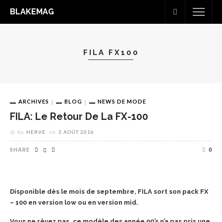
BLAKEMAG
FILA FX100
ARCHIVES
BLOG
NEWS DE MODE
FILA: Le Retour De La FX-100
by
HERVE
on
3 AOÛT 2016
SHARE
0
Disponible dès le mois de septembre, FILA sort son pack FX
– 100 en version low ou en version mid.
Vous ne rêvez pas, ce modèle des année 90’s n’a pas pris une