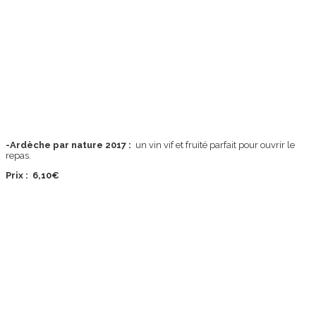
-Ardèche par nature 2017 :
un vin vif et fruité parfait pour ouvrir le
repas.
Prix : 6,10€