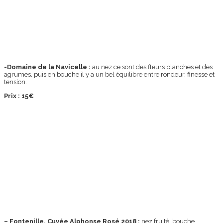
-Domaine de la Navicelle :
au nez ce sont des fleurs blanches et des
agrumes, puis en bouche il y a un bel équilibre entre rondeur, finesse et
tension.
Prix : 15€
–
Fontenille, Cuvée Alphonse Rosé 2018 :
nez fruité, bouche