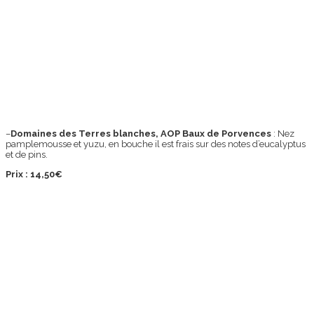
–
Domaines des Terres blanches, AOP Baux de Porvences
: Nez
pamplemousse et yuzu, en bouche il est frais sur des notes d’eucalyptus
et de pins.
Prix : 14,50€