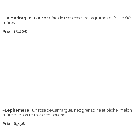
-La Madrague, Claire :
Côte de Provence, très agrumes et fruit d’été
mûres.
Prix : 15,20€
–
L’ephémère
: un rosé de Camargue, nez grenadine et pêche, melon
mûre que l’on retrouve en bouche.
Prix : 6,75€