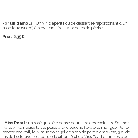
-Grain d’amour :
Un vin d’apéritif ou de dessert se rapprochant d’un
moelleux (sucré) à servir bien frais, aux notes de pêches.
Prix : 6,35€
-Miss Pearl :
un rosé qui a été pensé pour faire des cocktails. Son nez
fraise / framboise laisse place à une bouche florale et mangue. Petite
recette cocktail, le Miss Terroir : 3cl de sirop de pamplemousse, 3 cl de
jus de betterave, 3 cl de jus de citron, 6 cl de Miss Pearl et un zeste de