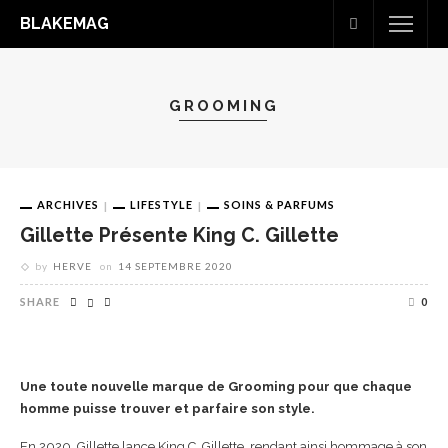
BLAKEMAG
GROOMING
ARCHIVES
LIFESTYLE
SOINS & PARFUMS
Gillette Présente King C. Gillette
by
HERVE
on
14 SEPTEMBRE 2020
SHARE
0
Une toute nouvelle marque de Grooming pour que chaque
homme puisse trouver et parfaire son style.
En 2020, Gillette lance King C. Gillette, rendant ainsi hommage à son