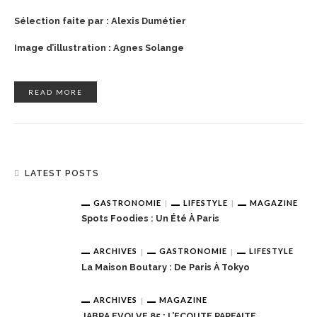
Sélection faite par : Alexis Dumétier
Image d’illustration : Agnes Solange
READ MORE
LATEST POSTS
GASTRONOMIE
LIFESTYLE
MAGAZINE
Spots Foodies : Un Été À Paris
ARCHIVES
GASTRONOMIE
LIFESTYLE
La Maison Boutary : De Paris À Tokyo
ARCHIVES
MAGAZINE
JABRA EVOLVE 85 : L’ECOUTE PARFAITE