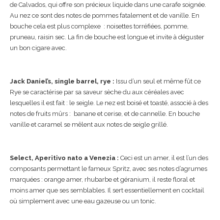
de Calvados, qui offre son précieux liquide dans une carafe soignée.
Au nez ce sont des notes de pommes fatalement et de vanille. En
bouche cela est plus complexe : noisettes torréfiées, pomme,
pruneau, raisin sec. La fin de bouche est longue et invite à déguster
un bon cigare avec.
Jack Daniel’s, single barrel, rye :
Issu d’un seul et même fût ce
Rye se caractérise par sa saveur sèche du aux céréales avec
lesquelles il est fait : le seigle. Le nez est boisé et toasté, associé à des
notes de fruits mûrs : banane et cerise, et de cannelle. En bouche
vanille et caramel se mêlent aux notes de seigle grillé.
Select, Aperitivo nato a Venezia :
Ceci est un amer, il est l’un des
composants permettant le fameux Spritz, avec ses notes d’agrumes
marquées : orange amer, rhubarbe et géranium, il reste floral et
moins amer que ses semblables. Il sert essentiellement en cocktail
où simplement avec une eau gazeuse ou un tonic.