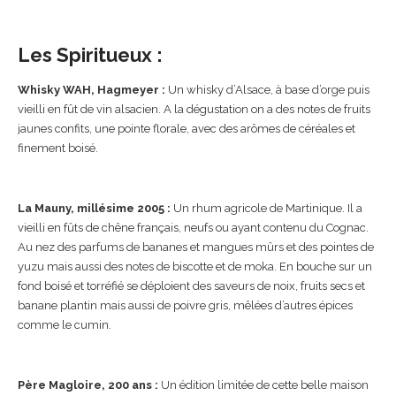
Les Spiritueux :
Whisky WAH, Hagmeyer :
Un whisky d’Alsace, à base d’orge puis
vieilli en fût de vin alsacien. A la dégustation on a des notes de fruits
jaunes confits, une pointe florale, avec des arômes de céréales et
finement boisé.
La Mauny, millésime 2005 :
Un rhum agricole de Martinique. Il a
vieilli en fûts de chêne français, neufs ou ayant contenu du Cognac.
Au nez des parfums de bananes et mangues mûrs et des pointes de
yuzu mais aussi des notes de biscotte et de moka. En bouche sur un
fond boisé et torréfié se déploient des saveurs de noix, fruits secs et
banane plantin mais aussi de poivre gris, mêlées d’autres épices
comme le cumin.
Père Magloire, 200 ans :
Un édition limitée de cette belle maison