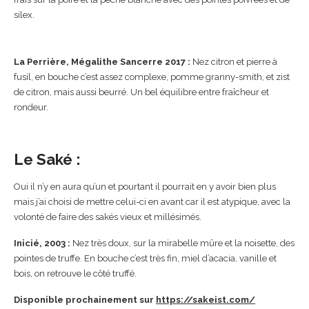
silex.
La Perrière, Mégalithe Sancerre 2017 :
Nez citron et pierre à
fusil, en bouche c’est assez complexe, pomme granny-smith, et zist
de citron, mais aussi beurré. Un bel équilibre entre fraîcheur et
rondeur.
Le Saké :
Oui il n’y en aura qu’un et pourtant il pourrait en y avoir bien plus
mais j’ai choisi de mettre celui-ci en avant car il est atypique, avec la
volonté de faire des sakés vieux et millésimés.
Inicié, 2003 :
Nez très doux, sur la mirabelle mûre et la noisette, des
pointes de truffe. En bouche c’est très fin, miel d’acacia, vanille et
bois, on retrouve le côté truffé.
Disponible prochainement sur
https://sakeist.com/