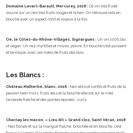
Domaine Levert-Barault, Mercurey, 2018 :
Ce vin très fruité
s’ouvre sur un nez très fruits rouges et lichen. On retrouve cela en
bouche avec un aspect rond et soyeux à la fois.
Oé, le Côtes-du-Rhône-Villages, Signargues :
Un vin 100% bio
et vegan. Un nez myrtilles et mûres, poivré. En bouche c’est puissant
et tannique, avec ces notes de fruits des bois.
Les Blancs :
Château Malherbe, blanc, 2016 :
Nez abricot confits et fruits de la
passion bien mûrs, fruits secs et la bouche elle est sur le miel,
l’amende fraîche et des pointes épicées : curry.
Charnay les macon, « Lieu dit » Grand clos, Saint Véran, 2018
:
Nez florale et sur la mangue fraîche, briochée et en bouche, c’est
frais sur la poire et la pêche blanche avec des pointes poivrées et de