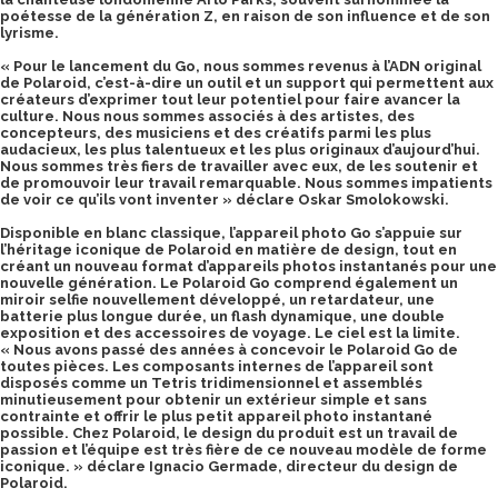
poétesse de la génération Z, en raison de son influence et de son
lyrisme.
« Pour le lancement du Go, nous sommes revenus à l’ADN original
de Polaroid, c’est-à-dire un outil et un support qui permettent aux
créateurs d’exprimer tout leur potentiel pour faire avancer la
culture. Nous nous sommes associés à des artistes, des
concepteurs, des musiciens et des créatifs parmi les plus
audacieux, les plus talentueux et les plus originaux d’aujourd’hui.
Nous sommes très fiers de travailler avec eux, de les soutenir et
de promouvoir leur travail remarquable. Nous sommes impatients
de voir ce qu’ils vont inventer » déclare Oskar Smolokowski.
Disponible en blanc classique, l’appareil photo Go s’appuie sur
l’héritage iconique de Polaroid en matière de design, tout en
créant un nouveau format d’appareils photos instantanés pour une
nouvelle génération. Le Polaroid Go comprend également un
miroir selfie nouvellement développé, un retardateur, une
batterie plus longue durée, un flash dynamique, une double
exposition et des accessoires de voyage. Le ciel est la limite.
« Nous avons passé des années à concevoir le Polaroid Go de
toutes pièces. Les composants internes de l’appareil sont
disposés comme un Tetris tridimensionnel et assemblés
minutieusement pour obtenir un extérieur simple et sans
contrainte et offrir le plus petit appareil photo instantané
possible. Chez Polaroid, le design du produit est un travail de
passion et l’équipe est très fière de ce nouveau modèle de forme
iconique. » déclare Ignacio Germade, directeur du design de
Polaroid.