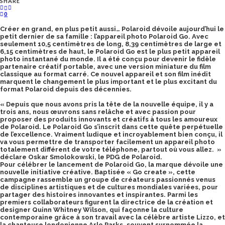
SHARE
0
Créer en grand, en plus petit aussi… Polaroid dévoile aujourd’hui le
petit dernier de sa famille : l’appareil photo Polaroid Go. Avec
seulement 10,5 centimètres de long, 8,39 centimètres de large et
6,15 centimètres de haut, le Polaroid Go est le plus petit appareil
photo instantané du monde. Il a été conçu pour devenir le fidèle
partenaire créatif portable, avec une version miniature du film
classique au format carré. Ce nouvel appareil et son film inédit
marquent le changement le plus important et le plus excitant du
format Polaroid depuis des décennies.
« Depuis que nous avons pris la tête de la nouvelle équipe, il y a
trois ans, nous œuvrons sans relâche et avec passion pour
proposer des produits innovants et créatifs à tous les amoureux
de Polaroid. Le Polaroid Go s’inscrit dans cette quête perpétuelle
de l’excellence. Vraiment ludique et incroyablement bien conçu, il
va vous permettre de transporter facilement un appareil photo
totalement différent de votre téléphone, partout où vous allez. »
déclare Oskar Smolokowski, le PDG de Polaroid.
Pour célébrer le lancement de Polaroid Go, la marque dévoile une
nouvelle initiative créative. Baptisée « Go create », cette
campagne rassemble un groupe de créateurs passionnés venus
de disciplines artistiques et de cultures mondiales variées, pour
partager des histoires innovantes et inspirantes. Parmi les
premiers collaborateurs figurent la directrice de la création et
designer Quinn Whitney Wilson, qui façonne la culture
contemporaine grâce à son travail avec la célèbre artiste Lizzo, et
la chanteuse londonienne Arlo Parks, souvent surnommée la