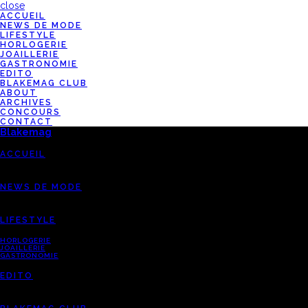
close
ACCUEIL
NEWS DE MODE
LIFESTYLE
HORLOGERIE
JOAILLERIE
GASTRONOMIE
EDITO
BLAKEMAG CLUB
ABOUT
ARCHIVES
CONCOURS
CONTACT
Blakemag
ACCUEIL
NEWS DE MODE
LIFESTYLE
HORLOGERIE
JOAILLERIE
GASTRONOMIE
EDITO