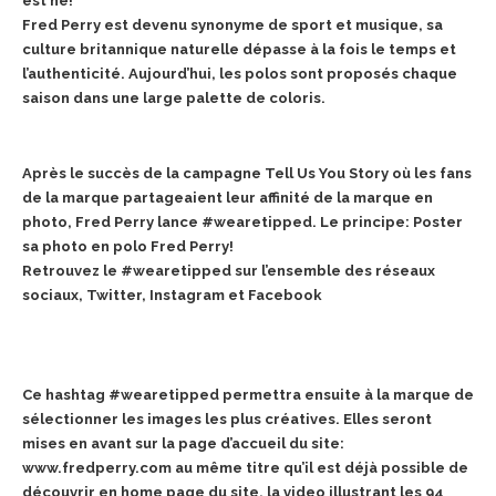
est né!
Fred Perry est devenu synonyme de sport et musique, sa
culture britannique naturelle dépasse à
la fois le temps et
l’authenticité. Aujourd’hui, les polos sont proposés chaque
saison dans une large palette de coloris.
Après le succès de la campagne Tell Us You Story où les fans
de la marque partageaient leur
affinité de la marque en
photo, Fred Perry lance #wearetipped. Le principe: Poster
sa photo en
polo Fred Perry!
Retrouvez le #wearetipped sur l’ensemble des réseaux
sociaux, Twitter, Instagram et Facebook
Ce hashtag #wearetipped permettra ensuite à la marque de
sélectionner les images les plus
créatives. Elles seront
mises en avant sur la page d’accueil du site:
www.fredperry.com au même
titre qu’il est déjà possible de
découvrir en home page du site, la video illustrant les 94