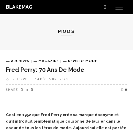
BLAKEMAG
MODS
ARCHIVES
MAGAZINE
NEWS DE MODE
Fred Perry: 70 Ans De Mode
by
HERVE
on
14 DÉCEMBRE 2020
SHARE
0
C’est en 1952 que Fred Perry crée sa marque éponyme et
qu’il introduit l’emblématique couronne
de laurier dans le
coeur de tous les férus de mode. Aujourd’hui elle est portée