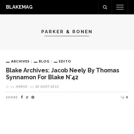
BLAKEMAG
PARKER & RONEN
ARCHIVES
BLOG
EDITO
Blake Archives: Jacob Neely By Thomas
Synnamon For Blake N°42
by
HERVE
on
20 AOÛT 2013
SHARE
0