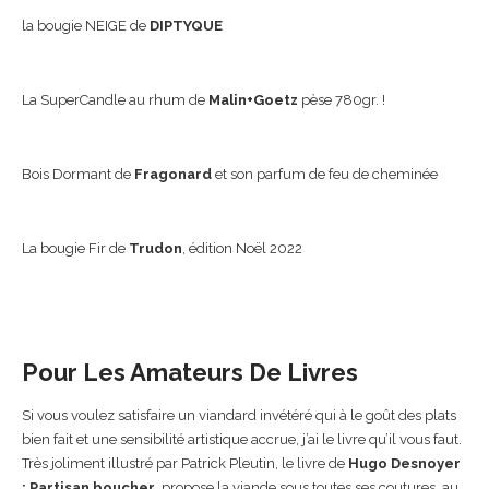
la bougie NEIGE de
DIPTYQUE
La SuperCandle au rhum de
Malin+Goetz
pèse 780gr. !
Bois Dormant de
Fragonard
et son parfum de feu de cheminée
La bougie Fir de
Trudon
, édition Noël 2022
Pour Les Amateurs De Livres
Si vous voulez satisfaire un viandard invétéré qui à le goût des plats
bien fait et une sensibilité artistique accrue, j’ai le livre qu’il vous faut.
Très joliment illustré par Patrick Pleutin, le livre de
Hugo Desnoyer
: Partisan boucher
, propose la viande sous toutes ses coutures, au