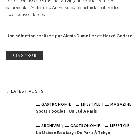
Tentez pour Noël les morilles au vin jaune et à la crème de
calamarata. L’histoire du Grand Véfour ponctue la lecture des
recettes avec délices.
Une sélection réalisée par Alexis Dumétier et Hervé Godard
READ MORE
LATEST POSTS
GASTRONOMIE
LIFESTYLE
MAGAZINE
Spots Foodies : Un Été À Paris
ARCHIVES
GASTRONOMIE
LIFESTYLE
La Maison Boutary : De Paris À Tokyo