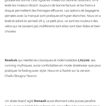
globale est bonne, c’est rigide au niveau du cadre et rassurant, on a
testé les moteurs Bosch, toujours de bonne facture, et les freins à
disque permettent des freinages efficaces. Les options de bagagerie
pensées avec la marque sont pratiques et hyper étanches. Nous on a
testé et adoré le samedi 28.5. Le petit plus, ce sont les couleurs des
vélos qui ne laissent pas indifférents tant elles sont bien faites et bien
choisies.
Reebok
qui réédite les classiques et indémodables
LX2200
, ses
running mythiques, aussi confortables en mode streetwear que pour
pratiquer le footing avec style. Nous on a flashé sur la version
Chalk/Bougry/Stucco.
Un skate board siglé
Renault
aussi étonnant cela puisse paraître,