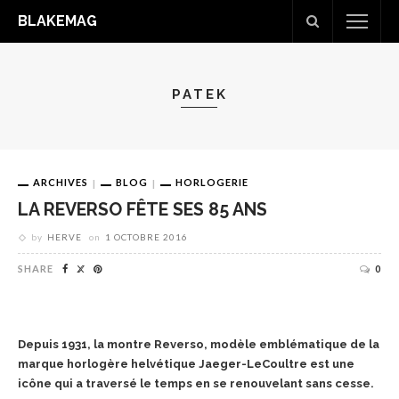
BLAKEMAG
PATEK
ARCHIVES
BLOG
HORLOGERIE
LA REVERSO FÊTE SES 85 ANS
by
HERVE
on
1 OCTOBRE 2016
SHARE
0
Depuis 1931, la montre Reverso, modèle emblématique de la
marque horlogère helvétique Jaeger-LeCoultre est une
icône qui a traversé le temps en se renouvelant sans cesse.