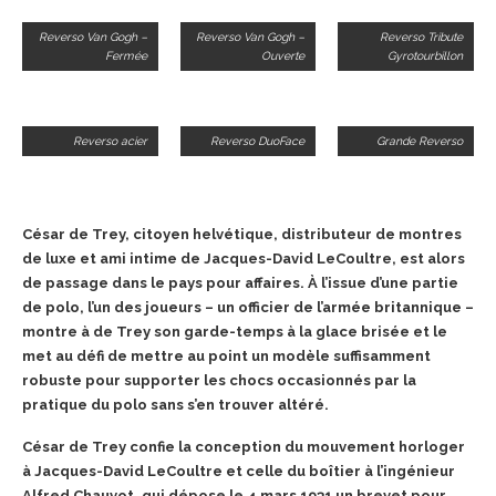
Reverso Van Gogh –
Reverso Van Gogh –
Reverso Tribute
Fermée
Ouverte
Gyrotourbillon
Reverso acier
Reverso DuoFace
Grande Reverso
César de Trey, citoyen helvétique, distributeur de montres
de luxe et ami intime de Jacques-David LeCoultre, est alors
de passage dans le pays pour affaires. À l’issue d’une partie
de polo, l’un des joueurs – un officier de l’armée britannique –
montre à de Trey son garde-temps à la glace brisée et le
met au défi de mettre au point un modèle suffisamment
robuste pour supporter les chocs occasionnés par la
pratique du polo sans s’en trouver altéré.
César de Trey confie la conception du mouvement horloger
à Jacques-David LeCoultre et celle du boîtier à l’ingénieur
Alfred Chauvot, qui dépose le 4 mars 1931 un brevet pour