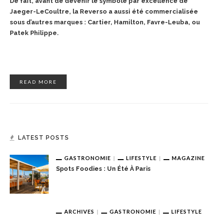
De fait, avant de devenir le symbole par excellence de
Jaeger-LeCoultre, la Reverso a aussi été commercialisée
sous d’autres marques : Cartier, Hamilton, Favre-Leuba, ou
Patek Philippe.
READ MORE
LATEST POSTS
GASTRONOMIE
LIFESTYLE
MAGAZINE
Spots Foodies : Un Été À Paris
ARCHIVES
GASTRONOMIE
LIFESTYLE