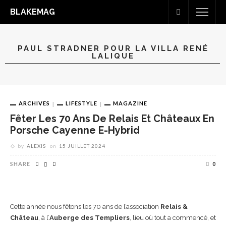
BLAKEMAG
PAUL STRADNER POUR LA VILLA RENÉ
LALIQUE
ARCHIVES
LIFESTYLE
MAGAZINE
Fêter Les 70 Ans De Relais Et Châteaux En
Porsche Cayenne E-Hybrid
by
ALEXIS
on
15 JUILLET 2024
SHARE
0
Cette année nous fêtons les 70 ans de l’association
Relais &
Château
, à l’
Auberge des Templiers
, lieu où tout a commencé, et