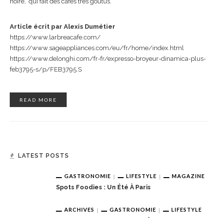
noire, qui fait des cafés très goûtus.
Article écrit par Alexis Dumétier
https://www.larbreacafe.com/
https://www.sageappliances.com/eu/fr/home/index.html
https://www.delonghi.com/fr-fr/expresso-broyeur-dinamica-plus-
feb3795-s/p/FEB3795.S
READ MORE
LATEST POSTS
GASTRONOMIE
LIFESTYLE
MAGAZINE
Spots Foodies : Un Été À Paris
ARCHIVES
GASTRONOMIE
LIFESTYLE