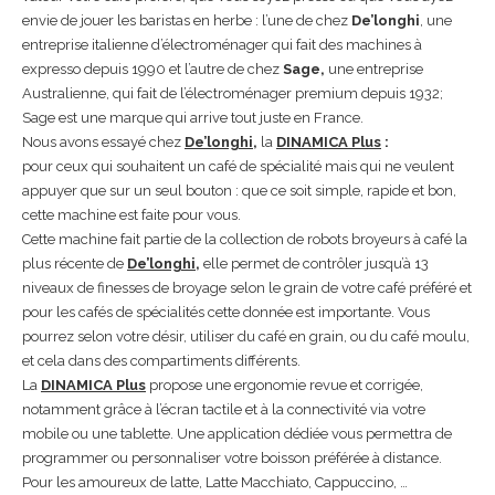
envie de jouer les baristas en herbe : l’une de chez
De’longhi
, une
entreprise italienne d’électroménager qui fait des machines à
expresso depuis 1990 et l’autre de chez
Sage,
une entreprise
Australienne, qui fait de l’électroménager premium depuis 1932;
Sage est une marque qui arrive tout juste en France.
Nous avons essayé chez
De’longhi
,
la
DINAMICA Plus
:
pour ceux qui souhaitent un café de spécialité mais qui ne veulent
appuyer que sur un seul bouton : que ce soit simple, rapide et bon,
cette machine est faite pour vous.
Cette machine fait partie de la collection de robots broyeurs à café la
plus récente de
De’longhi
,
elle permet de contrôler jusqu’à 13
niveaux de finesses de broyage selon le grain de votre café préféré et
pour les cafés de spécialités cette donnée est importante. Vous
pourrez selon votre désir, utiliser du café en grain, ou du café moulu,
et cela dans des compartiments différents.
La
DINAMICA Plus
propose une ergonomie revue et corrigée,
notamment grâce à l’écran tactile et à la connectivité via votre
mobile ou une tablette. Une application dédiée vous permettra de
programmer ou personnaliser votre boisson préférée à distance.
Pour les amoureux de latte, Latte Macchiato, Cappuccino, …