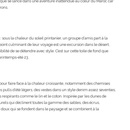
ique se lance dans une aventure inattendue au cœur du Maroc car
rons.
sous la chaleur du soleil printanier, un groupe d’amis part à la
 point culminant de leur voyage est une excursion dans le désert,
ilité de se détendre avec style. C’est sur cette toile de fond que
 printemps-été 23.
s pour faire face à la chaleur croissante, notamment des chemises
s pulls d’été légers, des vestes dans un style denim assez seventies,
us respirants comme le lin et le coton. Inspirée par les dunes de
turels qui déclinent toutes la gamme des sables, des écrus,
e doux qui se fondent dans le paysage et se combinent à la