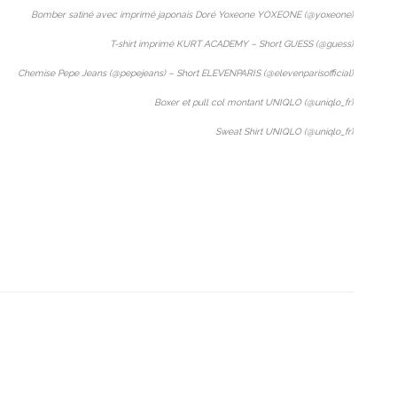
Bomber satiné avec imprimé japonais Doré Yoxeone YOXEONE (@yoxeone)
T-shirt imprimé KURT ACADEMY – Short GUESS (@guess)
Chemise Pepe Jeans (@pepejeans) – Short ELEVENPARIS (@elevenparisofficial)
Boxer et pull col montant UNIQLO (@uniqlo_fr)
Sweat Shirt UNIQLO (@uniqlo_fr)