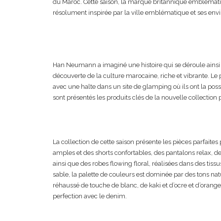
du Maroc. Cette saison, la marque britannique emblémat
résolument inspirée par la ville emblématique et ses envi
Han Neumann a imaginé une histoire qui se déroule ainsi : 
découverte de la culture marocaine, riche et vibrante. Le
avec une halte dans un site de glamping où ils ont la possib
sont présentés les produits clés de la nouvelle collection
La collection de cette saison présente les pièces parfaite
amples et des shorts confortables, des pantalons relax, de
ainsi que des robes flowing floral, réalisées dans des tiss
sable, la palette de couleurs est dominée par des tons na
réhaussé de touche de blanc, de kaki et d’ocre et d’orang
perfection avec le denim.