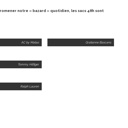
romener notre « bazard » quotidien, les sacs 48h sont
AC by Matao
Gratianne Bascans
Tommy Hilfiger
Ralph Lauren