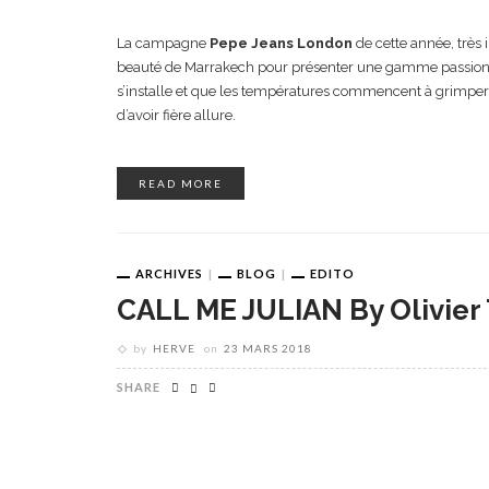
La campagne
Pepe Jeans London
de cette année, très 
beauté de Marrakech pour présenter une gamme passionna
s’installe et que les températures commencent à grimper, v
d’avoir fière allure.
READ MORE
ARCHIVES
BLOG
EDITO
CALL ME JULIAN By Olivier 
by
HERVE
on
23 MARS 2018
SHARE