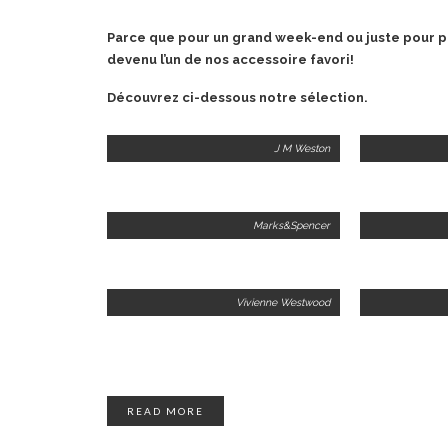
Parce que pour un grand week-end ou juste pour p
devenu l’un de nos accessoire favori!
Découvrez ci-dessous notre sélection.
J M Weston
Marks&Spencer
Vivienne Westwood
READ MORE