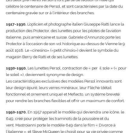
célèbre le centenaire de Persol, et sont caractérisées par la date du
centenaire gravée sur or à l’intérieur des branches.
1917-1930.
L’opticien et photographe italien Giuseppe Ratti lance la
production des Protector, des lunettes pour les pilotes de l’aviation
italienne, puis américaine et suisse.
Gabriele d’Annunzio porte les
Protector à l’occasion de son vol historique au-dessus de
Vienne le 9
août 1918. Le «cinesino» («petit chinois») devient le symbole du
magasin Berry de Ratti et de ses lunettes.
1930-1950.
Les lunettes Persol, contraction de « per il sole » (« pour
le soleil »), deviennent synonyme de design.
Les caractéristiq­ues exclusives des modèles Persol inno­vants sont
leur design épuré, leurs verres minéraux, leur Flèche (détail
fonctionnel et ornement unique)
et Meflecto, un système breveté
pour rendre les branches flexibles et offrir un maximum de confort.
1950-1970.
En 1957 apparaît le modèle qui deviendra une icône, le
649, créé pour protéger les traminots de la poussière et du
vent.
Mastroianni porte le modèle 649 dans le film « Divorce à
l’italienne », et Steve McQueen le choisit pour sa vie privée comme