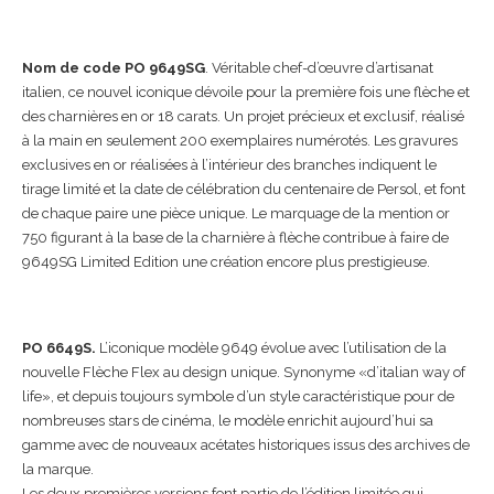
Nom de code PO 9649SG
. V
éritable chef-d’œuvre d’artisanat
italien, ce nouvel iconique dévoile pour la première fois une flèche et
des charnières en or 18 carats.
Un projet précieux et exclusif, réalisé
à la main en seulement 200 exemplaires numérotés.
Les gravures
exclusives en or réalisées à l’intérieur des branches indiquent le
tirage limité et la date de célébration du centenaire de Persol, et font
de chaque paire une pièce unique.
Le marquage de la mention or
750 figurant à la base de la charnière à flèche contribue à faire de
9649SG Limited Edition une création encore plus prestigieuse.
PO 6649S.
L’iconique modèle 9649 évolue avec l’utilisation de la
nouvelle Flèche Flex au design unique. Synonyme «d’italian way of
life», et depuis toujours symbole d’un style caractéristique pour de
nombreuses stars de cinéma, le modèle enrichit aujourd’hui sa
gamme avec de nouveaux acétates historiques issus des archives de
la marque.
Les deux premières versions font partie de l’édition limitée qui