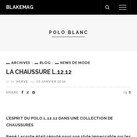
BLAKEMAG
POLO BLANC
ARCHIVES
BLOG
NEWS DE MODE
LA CHAUSSURE L.12.12
by
HERVE
on
13 JANVIER 2016
SHARE
0
L’ESPRIT DU POLO L.12.12 DANS UNE COLLECTION DE
CHAUSSURES
René Lacoste était réputé pour son style impeccable sur les