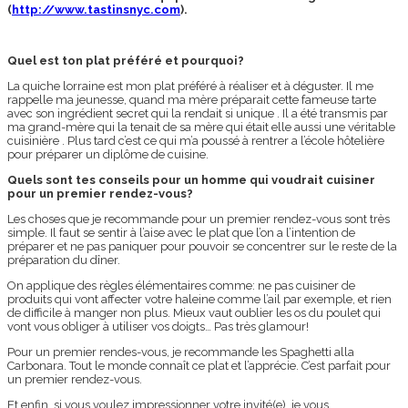
(
http://www.tastinsnyc.com
).
Quel est ton plat préféré et pourquoi?
La quiche lorraine est mon plat préféré à réaliser et à déguster. Il me
rappelle ma jeunesse, quand ma mère préparait cette fameuse tarte
avec son ingrédient secret qui la rendait si unique . Il a été transmis par
ma grand-mère qui la tenait de sa mère qui était elle aussi une véritable
cuisinière . Plus tard c’est ce qui m’a poussé à rentrer a l’école hôtelière
pour préparer un diplôme de cuisine.
Quels sont tes conseils pour un homme qui voudrait cuisiner
pour un premier rendez-vous?
Les choses que je recommande pour un premier rendez-vous sont très
simple. Il faut se sentir à l’aise avec le plat que l’on a l’intention de
préparer et ne pas paniquer pour pouvoir se concentrer sur le reste de la
préparation du dîner.
On applique des règles élémentaires comme: ne pas cuisiner de
produits qui vont affecter votre haleine comme l’ail par exemple, et rien
de difficile à manger non plus. Mieux vaut oublier les os du poulet qui
vont vous obliger à utiliser vos doigts… Pas très glamour!
Pour un premier rendes-vous, je recommande les Spaghetti alla
Carbonara. Tout le monde connaît ce plat et l’apprécie. C’est parfait pour
un premier rendez-vous.
Et enfin, si vous voulez impressionner votre invité(e), je vous