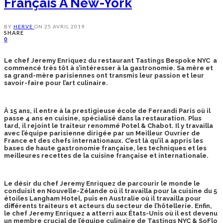
Français À New-York
BY
HERVE
ON
25 AVRIL 2019
SHARE
0
Le chef Jeremy Enriquez du restaurant Tastings Bespoke NYC a
commencé très tôt à s’intéresser à la gastronomie. Sa mère et
sa grand-mère parisiennes ont transmis leur passion et leur
savoir-faire pour l’art culinaire.
À 15 ans, il entre à la prestigieuse école de Ferrandi Paris où il
passe 4 ans en cuisine, spécialisé dans la restauration. Plus
tard, il rejoint le traiteur renommé Potel & Chabot. Il y travailla
avec l’équipe parisienne dirigée par un Meilleur Ouvrier de
France et des chefs internationaux. C’est là qu’il a appris les
bases de haute gastronomie française, les techniques et les
meilleures recettes de la cuisine française et internationale.
Le désir du chef Jeremy Enriquez de parcourir le monde le
conduisit en Nouvelle-Zélande où il travailla pour la cuisine du 5
étoiles Langham Hotel, puis en Australie où il travailla pour
différents traiteurs et acteurs du secteur de l’hôtellerie. Enfin,
le chef Jeremy Enriquez a atterri aux États-Unis où il est devenu
un membre crucial de l’équipe culinaire de Tastings NYC & SoFlo