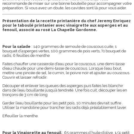
recommande de miser sur une bonne bouteille pour accompagner votre
préparation. Si vous avez un doute, les cavistes sont là pour vous aider.
Présentation de la recette printanière du chef Jeremy Enriquez
pour le taboulé printanier avec vinaigrette aux asperges et au
fenouil, associé au rosé La Chapelle Gordonne.
Pour la salade
: 140 grammes de semoule de couscous cuite, 1
bouquet d’asperges vertes, 100 grammes de pois verts, ½ bouquet de
radis, 6 feuilles de menthe
Faites chauffer une casserole d’eau pour le couscous, une demi-tasse
d’eau chaude pour une demi-tasse de couscous. Lorsque l’eau bout,
mettre une pincée de sel, le cumin, le poivre noir et ajouter au couscous.
Couvrir et laisser refroidir.
Découper et enlever les queues des asperges puis faites les blanchir
dans de l’eau bouillante jusqu’à tendreté. Une fois cuit, découper les en
tronçons de 3 cm de long
Garder l’eau bouillante pour les petit pois, 10 minutes devrait suffire .
Utiliser la mandoline pour trancher les radis déjà préalablement laver.
Effeuiller la menthe.
Pour la Vinaigrette au fenouil
: 65 grammes d’huile d’olive, 1/4 petit