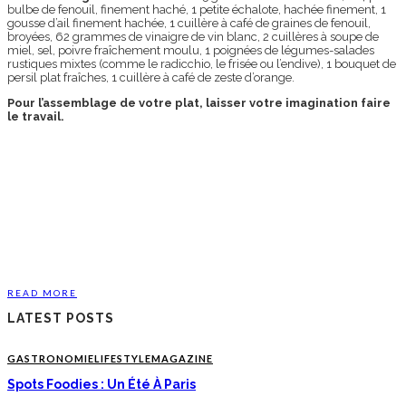
bulbe de fenouil, finement haché, 1 petite échalote, hachée finement, 1
gousse d’ail finement hachée, 1 cuillère à café de graines de fenouil,
broyées, 62 grammes de vinaigre de vin blanc, 2 cuillères à soupe de
miel, sel, poivre fraîchement moulu, 1 poignées de légumes-salades
rustiques mixtes (comme le radicchio, le frisée ou l’endive), 1 bouquet de
persil plat fraîches, 1 cuillère à café de zeste d’orange.
Pour l’assemblage de votre plat, laisser votre imagination faire
le travail.
READ MORE
LATEST POSTS
GASTRONOMIE
LIFESTYLE
MAGAZINE
Spots Foodies : Un Été À Paris