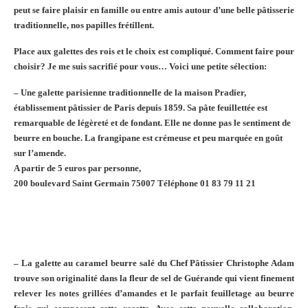
peut se faire plaisir en famille ou entre amis autour d’une belle pâtisserie
traditionnelle, nos papilles frétillent.
Place aux galettes des rois et le choix est compliqué. Comment faire pour
choisir?
Je me suis sacrifié pour vous… Voici une petite sélection:
– Une galette parisienne traditionnelle de la maison Pradier,
établissement pâtissier de Paris depuis 1859. Sa pâte feuillettée est
remarquable de légèreté et de fondant. Elle ne donne pas le sentiment de
beurre en bouche. La frangipane est crémeuse et peu marquée en goût
sur l’amende.
A partir de 5 euros par personne,
200 boulevard Saint Germain 75007 Téléphone 01 83 79 11 21
–
La galette au caramel beurre salé du Chef Pâtissier Christophe Adam
trouve son originalité dans la fleur de sel de Guérande qui vient finement
relever les notes grillées d’amandes et le parfait feuilletage au beurre