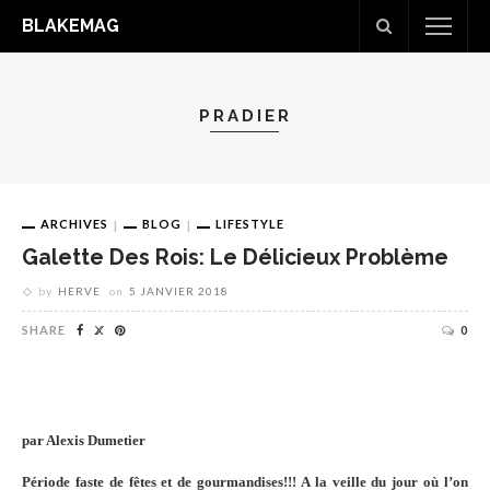
BLAKEMAG
PRADIER
ARCHIVES
BLOG
LIFESTYLE
Galette Des Rois: Le Délicieux Problème
by
HERVE
on
5 JANVIER 2018
SHARE
0
par Alexis Dumetier
Période faste de fêtes et de gourmandises!!! A la veille du jour où l’on