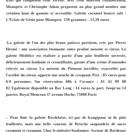
frais qui composent cette recette.
Avec cette nouvelle
collaboration,
Monoprix et Christophe Adam proposent au plus grand nombre une
création haut de gamme et accessible.
Galette caramel beurre salé :
L’Eclair de Génie pour Monoprix
530 grammes – 15,50 euros
-La galette de l’un des plus beaux palaces parisiens, crée par Pierre
Hermé : une association étonnante entre praliné noisette et citron.
La
galette Médélice est réalisée à partir d’une pâte feuilletée inversée,
délicieusement fondante et croustillante, garnie d’une crème d’amandes
relevée au citron.
La noisette du Piémont torréfiée, exacerbée par
l’acidité du citron, apporte une touche de croquant.
Prix : 85 euros pour
6-8 personnes.
Sur réservation 48h à l’avance : 01 42 99 88
82
Egalement disponible au Bar Long : 14 euros la part.
Jusqu’au 14
janvier.
Royal Monceau
37 avenue Hoche, 75008 Paris
– Pour finir la galette Bordelaise, ici pas de frangipane ni de pâte
feuillettée, mais une belle courone de Brioche saupoudrée de sucre
craquant et croquant.
Chez le pâtissier/boulanger, Jocteur de Bordeaux