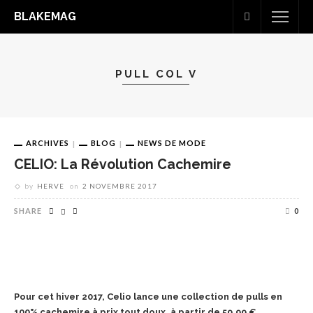
BLAKEMAG
PULL COL V
ARCHIVES
BLOG
NEWS DE MODE
CELIO: La Révolution Cachemire
by
HERVE
on
2 NOVEMBRE 2017
SHARE
0
Pour cet hiver 2017, C
elio
lance une collection de pulls en
100% cachemire à prix tout doux, à partir de 59,99 €.