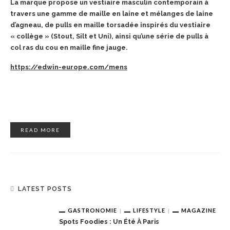
La marque propose un vestiaire masculin contemporain à
travers une gamme de maille en laine et mélanges de laine
d’agneau,
de pulls en maille torsadée inspirés du vestiaire
« collège » (Stout, Silt et Uni), ainsi qu’une série de pulls à
col ras du cou en maille fine jauge.
https://edwin-europe.com/mens
READ MORE
LATEST POSTS
GASTRONOMIE
LIFESTYLE
MAGAZINE
Spots Foodies : Un Été À Paris