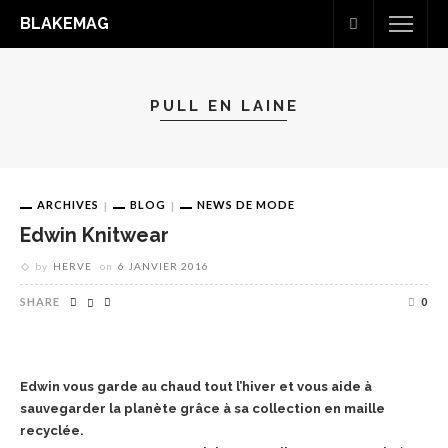
BLAKEMAG
PULL EN LAINE
ARCHIVES
BLOG
NEWS DE MODE
Edwin Knitwear
by
HERVE
on
6 JANVIER 2016
SHARE
0
Edwin vous garde au chaud tout l’hiver et vous aide à
sauvegarder la planète grâce à sa collection en maille
recyclée.