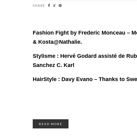
SHARE
Fashion Fight by Frederic Monceau –
M
& Kosta@Nathalie.
Stylisme : Hervé Godard assisté de Ru
Sanchez C. Karl
HairStyle : Davy Evano – Thanks to
Swea
READ MORE