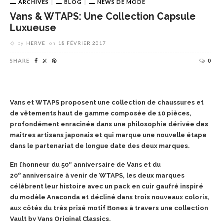
ARCHIVES
BLOG
NEWS DE MODE
Vans & WTAPS: Une Collection Capsule
Luxueuse
by
HERVE
on
18 FÉVRIER 2017
SHARE
0
Vans et WTAPS proposent une collection de chaussures et
de vêtements haut de gamme composée de 10 pièces,
profondément enracinée dans une philosophie dérivée des
maîtres artisans japonais et qui marque une nouvelle étape
dans le partenariat de longue date des deux marques.
e
En l’honneur du 50
anniversaire de Vans et du
e
20
anniversaire à venir de WTAPS, les deux marques
célèbrent leur histoire avec un pack en cuir gaufré inspiré
du modèle Anaconda et décliné dans trois nouveaux coloris,
aux côtés du très prisé motif Bones à travers une collection
Vault by Vans Original Classics.