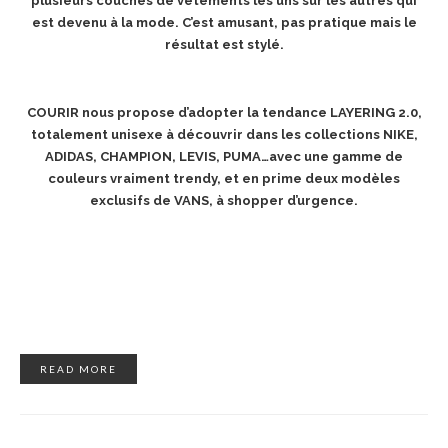
plusieurs couches de vêtements les uns sur les autres qui
est devenu à la mode. C’est amusant, pas pratique mais le
résultat est stylé.
COURIR nous propose d’adopter la tendance LAYERING 2.0,
totalement unisexe à découvrir dans les collections NIKE,
ADIDAS, CHAMPION, LEVIS, PUMA…avec une gamme de
couleurs vraiment trendy, et en prime deux modèles
exclusifs de VANS, à shopper d’urgence.
READ MORE