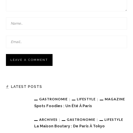
La Maison Boutary : De Paris À Tokyo
LATEST POSTS
JABRA EVOLVE 85 : L’ECOUTE PARFAITE
GASTRONOMIE
LIFESTYLE
MAGAZINE
Spots Foodies : Un Été À Paris
ARCHIVES
GASTRONOMIE
LIFESTYLE
La Maison Boutary : De Paris À Tokyo