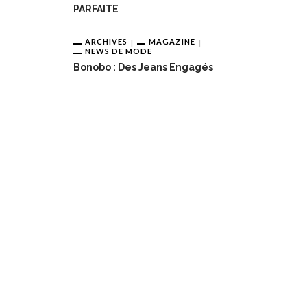
PARFAITE
ARCHIVES
MAGAZINE
NEWS DE MODE
Bonobo : Des Jeans Engagés
obo : Des Jeans Engagés
Pour Une Belle Tablée De Noë