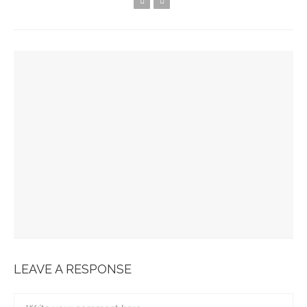
YOU MIGHT ALSO LIKE
Spots Foodies : Un Été À Paris
La Maison Boutary : De Paris À Tokyo
JABRA EVOLVE 85 : L’ECOUTE PARFAITE
Bonobo : Des Jeans Engagés
Pour Une Belle Tablée De Noël
LEAVE A RESPONSE