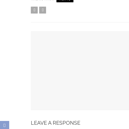
YOU MIGHT ALSO LIKE
Spots Foodies : Un Été À Paris
La Maison Boutary : De Paris À Tokyo
JABRA EVOLVE 85 : L’ECOUTE PARFAITE
Bonobo : Des Jeans Engagés
Pour Une Belle Tablée De Noël
LEAVE A RESPONSE