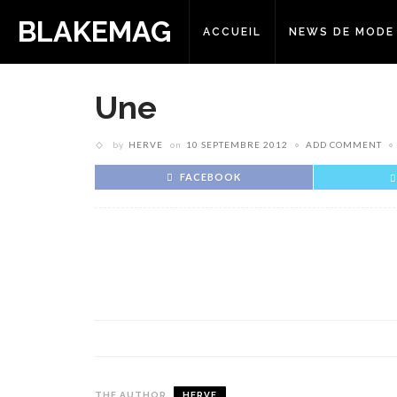
BLAKEMAG
ACCUEIL
NEWS DE MODE
Une
by
HERVE
on
10 SEPTEMBRE 2012
ADD COMMENT
FACEBOOK
THE AUTHOR
HERVE