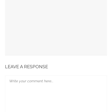
Spots Foodies : Un Été À Paris
La Maison Boutary : De Paris À Tokyo
JABRA EVOLVE 85 : L’ECOUTE PARFAITE
Bonobo : Des Jeans Engagés
Pour Une Belle Tablée De Noël
LEAVE A RESPONSE