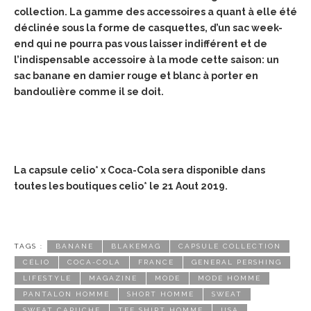
collection. La gamme des accessoires a quant à elle été
déclinée sous la forme de casquettes, d’un sac week-
end qui ne pourra pas vous laisser indifférent et de
l’indispensable accessoire à la mode cette saison: un
sac banane en damier rouge et blanc à porter en
bandoulière comme il se doit.
La capsule celio* x Coca-Cola sera disponible dans
toutes les boutiques celio* le 21 Aout 2019.
TAGS :
BANANE
BLAKEMAG
CAPSULE COLLECTION
CÉLIO
COCA-COLA
FRANCE
GENERAL PERSHING
LIFESTYLE
MAGAZINE
MODE
MODE HOMME
PANTALON HOMME
SHORT HOMME
SWEAT
SWEAT CAPUCHE
TEE SHIRT HOMME
USA