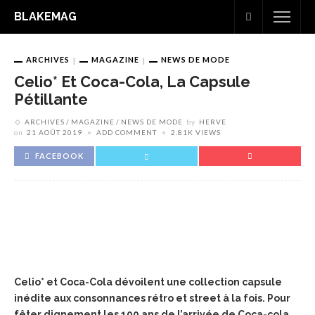
BLAKEMAG
ARCHIVES
MAGAZINE
NEWS DE MODE
Celio* Et Coca-Cola, La Capsule
Pétillante
ARCHIVES
MAGAZINE
NEWS DE MODE
by
HERVE
on
21 AOÛT 2019
ADD COMMENT
2.81K VIEWS
FACEBOOK
Celio* et Coca-Cola dévoilent une collection capsule
inédite aux consonnances rétro et street à la fois.
Pour
fêter dignement les 100 ans de l’arrivée de Coca-cola