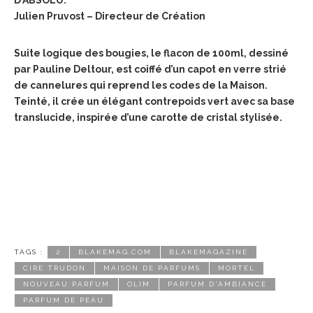
D’ABSOLU.”
Julien Pruvost – Directeur de Création
Suite logique des bougies, le flacon de 100ml, dessiné
par Pauline Deltour, est coiffé d’un capot en verre strié
de cannelures qui reprend les codes de la Maison.
Teinté, il crée un élégant contrepoids vert avec sa base
translucide, inspirée d’une carotte de cristal stylisée.
TAGS :
2
BLAKEMAG.COM
BLAKEMAGAZINE
CIRE TRUDON
MAISON DE PARFUMS
MORTEL
NOUVEAU PARFUM
OLIM
PARFUM D'AMBIANCE
PARFUM DE PEAU