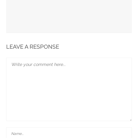
JABRA EVOLVE 85 : L’ECOUTE PARFAITE
Bonobo : Des Jeans Engagés
Pour Une Belle Tablée De Noël
LEAVE A RESPONSE