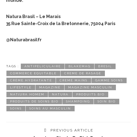
monde.
Natura Brasil – Le Marais
35 Rue Sainte-Croix de la Bretonnerie, 75004 Paris
@Naturabrasilfr
TAGS :
ANTIPELICULAIRE
BLAKEMAG
BRESIL
COMMERCE EQUITABLE
CREME DE RASAGE
CRÈME HYDRATANTE
CREME MAINS
GAMME SOINS
LIFESTYLE
MAGAZINE
MAGAZINE MASCULIN
NAT(URA HOMEM
NATURA
PRODUITS BIO
PRODUITS DE SOINS BIO
SHAMPOING
SOIN BIO
SOINS
SOINS AU MASCULIN
PREVIOUS ARTICLE