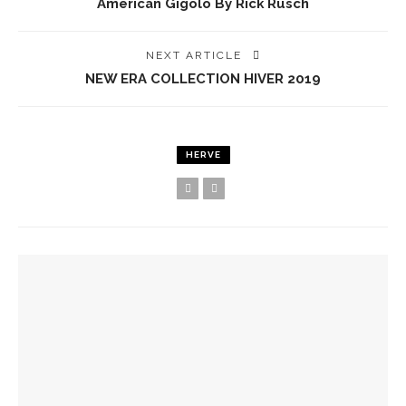
American Gigolo By Rick Rusch
NEXT ARTICLE
NEW ERA COLLECTION HIVER 2019
HERVE
YOU MIGHT ALSO LIKE
Spots Foodies : Un Été À Paris
La Maison Boutary : De Paris À Tokyo