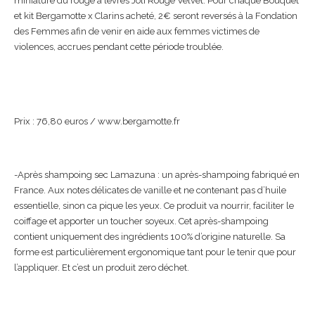
miniature du rouge à lèvres Joli Rouge Velvet. Pour chaque Bouquet
et kit Bergamotte x Clarins acheté, 2€ seront reversés à la Fondation
des Femmes afin de venir en aide aux femmes victimes de
violences, accrues pendant cette période troublée.
Prix : 76,80 euros / www.bergamotte.fr
-Après shampoing sec Lamazuna : un après-shampoing fabriqué en
France. Aux notes délicates de vanille et ne contenant pas d’huile
essentielle, sinon ca pique les yeux. Ce produit va nourrir, faciliter le
coiffage et apporter un toucher soyeux. Cet après-shampoing
contient uniquement des ingrédients 100% d’origine naturelle. Sa
forme est particulièrement ergonomique tant pour le tenir que pour
l’appliquer. Et c’est un produit zero déchet.