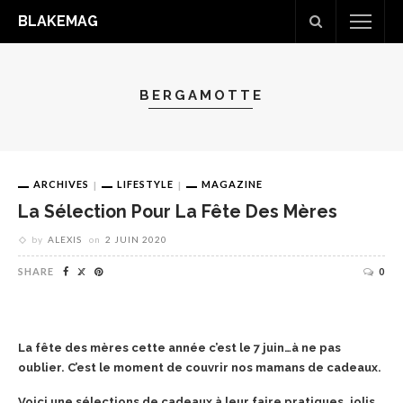
BLAKEMAG
BERGAMOTTE
ARCHIVES
LIFESTYLE
MAGAZINE
La Sélection Pour La Fête Des Mères
by
ALEXIS
on
2 JUIN 2020
SHARE
0
La fête des mères cette année c’est le 7 juin…à ne pas
oublier. C’est le moment de couvrir nos mamans de cadeaux.
Voici une sélections de cadeaux à leur faire pratiques, jolis,