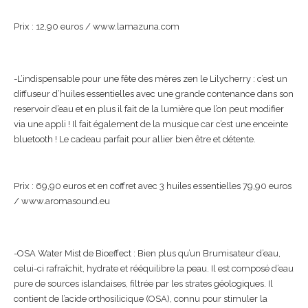
Prix : 12,90 euros / www.lamazuna.com
-L’indispensable pour une fête des mères zen le Lilycherry : c’est un
diffuseur d’huiles essentielles avec une grande contenance dans son
reservoir d’eau et en plus il fait de la lumière que l’on peut modifier
via une appli ! Il fait également de la musique car c’est une enceinte
bluetooth ! Le cadeau parfait pour allier bien être et détente.
Prix : 69,90 euros et en coffret avec 3 huiles essentielles 79,90 euros
/ www.aromasound.eu
-OSA Water Mist de Bioeffect : Bien plus qu’un Brumisateur d’eau,
celui-ci rafraîchit, hydrate et rééquilibre la peau. Il est composé d’eau
pure de sources islandaises, filtrée par les strates géologiques. Il
contient de l’acide orthosilicique (OSA), connu pour stimuler la