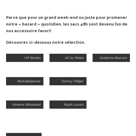
Parce que pour un grand week-end ou juste pour promener
notre « bazard » quotidien, les sacs 48h sont devenu l’un de
nos accessoire favori!
Découvrez ci-dessous notre sélection.
J M Weston
AC by Matao
Gratianne Bascans
Marks&Spencer
Tommy Hilfiger
Vivienne Westwood
Ralph Lauren