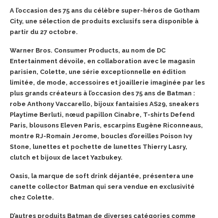
A l’occasion des 75 ans du célèbre super-héros de Gotham
City, une sélection de produits exclusifs sera disponible à
partir du 27 octobre.
Warner Bros. Consumer Products, au nom de DC
Entertainment dévoile, en collaboration avec le magasin
parisien, Colette, une série exceptionnelle en édition
limitée, de mode, accessoires et joaillerie imaginée par les
plus grands créateurs à l’occasion des 75 ans de Batman :
r
obe Anthony Vaccarello, bijoux fantaisies AS29, sneakers
Playtime Berluti, nœud papillon Cinabre, T-shirts Defend
Paris, blousons Eleven Paris, escarpins Eugène Riconneaus,
montre RJ-Romain Jerome, boucles d’oreilles Poison Ivy
Stone, lunettes et pochette de lunettes Thierry Lasry,
clutch et bijoux de lacet Yazbukey.
Oasis, la marque de soft drink déjantée, présentera une
canette collector Batman qui sera vendue en exclusivité
chez Colette.
D’autres produits Batman de diverses catégories comme