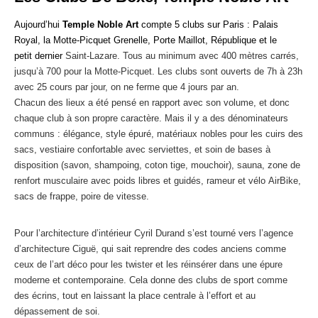
Aujourd’hui
Temple Noble Art
compte 5 clubs sur Paris : Palais
Royal, la Motte-Picquet Grenelle, Porte Maillot, République et le
petit dernier
Saint-Lazare. Tous au minimum avec 400 mètres carrés,
jusqu’à 700 pour la Motte-Picquet. Les clubs sont ouverts de 7h à 23h
avec 25 cours par jour, on ne ferme que 4 jours par an.
Chacun des lieux a été pensé en rapport avec son volume, et donc
chaque club à son propre caractère. Mais il y a des dénominateurs
communs : élégance, style épuré, matériaux nobles pour les cuirs des
sacs, vestiaire confortable avec serviettes, et soin de bases à
disposition (savon, shampoing, coton tige, mouchoir), sauna, zone de
renfort musculaire avec poids libres et guidés, rameur et vélo AirBike,
sacs de frappe, poire de vitesse.
Pour l’architecture d’intérieur Cyril Durand s’est tourné vers l’agence
d’architecture Ciguë, qui sait reprendre des codes anciens comme
ceux de l’art déco pour les twister et les réinsérer dans une épure
moderne et contemporaine. Cela donne des clubs de sport comme
des écrins, tout en laissant la place centrale à l’effort et au
dépassement de soi.