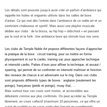
Les détails sont poussés jusqu’à avoir créé un parfum d’ambiance qui
rappelle les huiles et onguents utilisés dans les salles de boxe
d’antan. Ce qui met dès l’entrée dans l’ambiance de ce noble art et un
sentiment chaleureux et sportif. Mais aussi une playlist musicale
dédiée aux clubs : de la bossa, au hip hop « oldschool » en passant
par la soul et la funk. Une ambiance boxe qui stimule tous nos sens.
Les clubs de Temple Noble Art propose différentes façons d’approcher
la pratique de la boxe : circuit training, pour se mettre en forme
physiquement et sur le cardio, training sac pour approcher technique
et intensité cardio, Pattes d’ours pour affiner la technique, et assaut /
sparring, qui permet de se confronter en intensité maîtriser et fonction
des niveaux de chacun à un adversaire sur le ring. Dans ces clubs
sont proposés différents types de boxes : anglaise (seulement les
poings), françaises (pieds et poings), muay thaï, …
Mais surtout tous ces cours sont mixtes, et accessibles aux
débutants comme aux plus confirmés. On peut accéder au Temple
librement, en cours collectif (maximum 10 personnes, ce qui offre un
suivit de qualité) ou en cours particulier (payant en supplément).