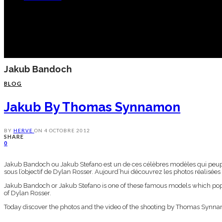
Jakub Bandoch
BLOG
Jakub By Thomas Synnamon
BY
HERVE
ON
4 OCTOBRE 2012
SHARE
0
Jakub Bandoch ou Jakub Stefano est un de ces célèbres modèles qui peuplen
sous l’objectif de Dylan Rosser. Aujourd’hui découvrez les photos réalisé
Jakub Bandoch or Jakub Stefano is one of these famous models which popul
of Dylan Rosser.
Today discover the photos and the video of the shooting by Thomas Synn