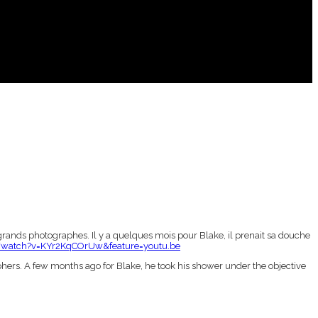
rands photographes. Il y a quelques mois pour Blake, il prenait sa douche
/watch?v=KYr2KqCOrUw&feature=youtu.be
ers. A few months ago for Blake, he took his shower under the objective