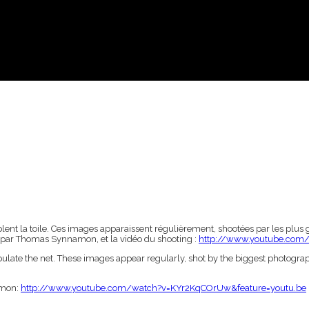
t la toile. Ces images apparaissent régulièrement, shootées par les plus g
es par Thomas Synnamon, et la vidéo du shooting :
http://www.youtube.com
ate the net. These images appear regularly, shot by the biggest photograph
amon:
http://www.youtube.com/watch?v=KYr2KqCOrUw&feature=youtu.be