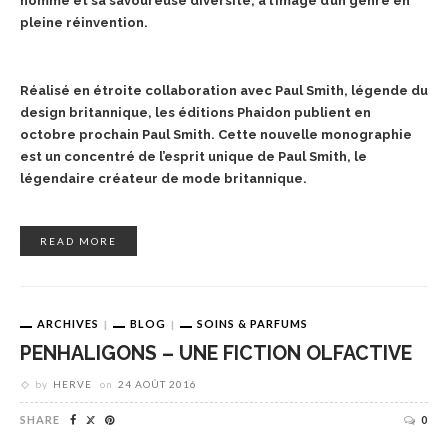
homme et sa savoureuse diversité, à l’image d’un genre en
pleine réinvention.
Réalisé en étroite collaboration avec Paul Smith, légende du
design britannique, les éditions Phaidon publient en
octobre prochain Paul Smith. Cette nouvelle monographie
est un concentré de l’esprit unique de Paul Smith, le
légendaire créateur de mode britannique.
READ MORE
ARCHIVES
BLOG
SOINS & PARFUMS
PENHALIGONS – UNE FICTION OLFACTIVE
by
HERVE
on
24 AOÛT 2016
SHARE
0