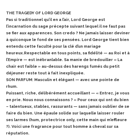
THE TRAGEDY OF LORD GEORGE
Pas si traditionnel qu’il en a l’air, Lord George est
l’incarnation du sage précepte suivant lequel il ne faut pas
se fier aux apparences. Son credo ? Ne jamais laisser deviner
à quiconque le fond de ses pensées. Lord George tient bien
entendu cette faculté pour la clé d’un mariage
heureux.Respectable en tous points, sa fidélité — au Roi et à
l’Empire — est inébranlable. Sa manie de bredouiller « La
chair est faible » au-dessus des harengs fumés du petit
déjeuner reste tout à fait inexpliquée.
SON PARFUM: Masculin et élégant — avec une pointe de
rhum.
Puissant, riche, délibérément accueillant — « Entrez, je vous
en prie. Nous nous connaissons ? » Pour ceux qui ont du bien
– talentueux, stables, rassurants — sans jamais oublier de se
faire du bien. Une épaule solide sur laquelle laisser rouler
ses larmes (hum, protectrice only, cette main qui m’effleure
?). Voici une fragrance pour tout homme à cheval sur sa
réputation.