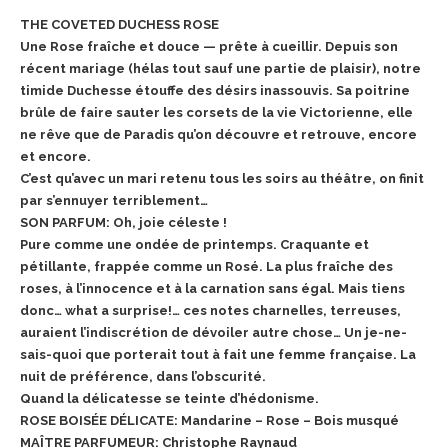
THE COVETED DUCHESS ROSE
Une Rose fraîche et douce — prête à cueillir. Depuis son
récent mariage (hélas tout sauf une partie de plaisir), notre
timide Duchesse étouffe des désirs inassouvis. Sa poitrine
brûle de faire sauter les corsets de la vie Victorienne, elle
ne rêve que de Paradis qu’on découvre et retrouve, encore
et encore.
C’est qu’avec un mari retenu tous les soirs au théâtre, on finit
par s’ennuyer terriblement…
SON PARFUM: Oh, joie céleste !
Pure comme une ondée de printemps. Craquante et
pétillante, frappée comme un Rosé. La plus fraîche des
roses, à l’innocence et à la carnation sans égal. Mais tiens
donc… what a surprise!… ces notes charnelles, terreuses,
auraient l’indiscrétion de dévoiler autre chose… Un je-ne-
sais-quoi que porterait tout à fait une femme française. La
nuit de préférence, dans l’obscurité.
Quand la délicatesse se teinte d’hédonisme.
ROSE BOISÉE DÉLICATE: Mandarine – Rose – Bois musqué
MAÎTRE PARFUMEUR: Christophe Raynaud