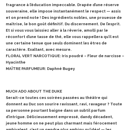
fragrance à l’éducation impeccable. Drapée d’une réserve
souveraine, elle impose instantanément le respect — assis
et on prend note ! Des ingrédients nobles, une prouesse de
maîtrise, le bon goût définitif. Du discernement. De l’esprit.
Et si vous vous laissiez aller à la rêverie, amolli par le
réconfort d’une tasse de thé, elle vous rappellera qu’il est
une certaine tenue que seuls dominent les êtres de
caractère. Exaltant, avec mesure.
FLORAL VERT NARCOTIQUE: Iris poudré – Fleur de narcisse –
Hyacinthe
MAÎTRE PARFUMEUR: Daphné Bugey
MUCH ADO ABOUT THE DUKE
Serait-ce toutes ces soirées passées au théâtre qui
donnent au Duc son sourire ravissant, ravi, ravageur ? Toute
sa personne pourtant baigne dans un subtil parfum
d’intrigue. Délicieusement empressé, dandy décadent,
jeune homme on ne peut plus charmant mais férocement
ambivalent, c’est un gendre plus ambigu qu’idéal — les