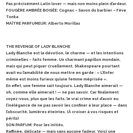
Pas précisément Latin lover — mais non moins plein d’ardeur.
FOUGÈRE AMBRÉE BOISÉE: Cognac – Savon du barbier – Fève
Tonka
MAÎTRE PARFUMEUR: Alberto Morillas
THE REVENGE OF LADY BLANCHE
Lady Blanche est la dévotion, le charme — et les intentions
criminelles – faits femme. Un charmant papillon mondain,
mais qui peut piquer cruellement. Shakespeare pourtant
avait eu l’amabilité de nous mettre en garde : « L’Enfer
même est moins furieux qu’une femme méprisée ».
En effet, une femme sait toujours. Lady Blanche aimerait —
oh, comme elle aimerait ! — ne pas savoir. Car finalement
voyez-vous, plus que les faits, le vrai crime est d’avoir eu
l’inélégance de ne pas savoir les confiner à leur place — dans
l’obscurité, lumières éteintes. (À croiser à vos risques et
périls)
SON PARFUM: Pour les initiés.
Raffinée, délicate — mais sans aucune fadeur. Voici une