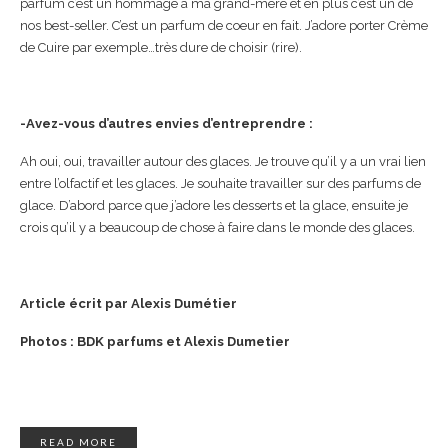
parfum c’est un hommage à ma grand-mère et en plus c’est un de
nos best-seller. C’est un parfum de coeur en fait. J’adore porter Crème
de Cuire par exemple…très dure de choisir (rire).
-Avez-vous d’autres envies d’entreprendre :
Ah oui, oui, travailler autour des glaces. Je trouve qu’il y a un vrai lien
entre l’olfactif et les glaces. Je souhaite travailler sur des parfums de
glace. D’abord parce que j’adore les desserts et la glace, ensuite je
crois qu’il y a beaucoup de chose à faire dans le monde des glaces.
Article écrit par Alexis Dumétier
Photos : BDK parfums et Alexis Dumetier
READ MORE