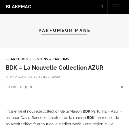
BLAKEMAG
PARFUMEUR MANE
ARCHIVES
SOINS & PARFUMS
BDK – La Nouvelle Collection AZUR
by
ALEXIS
on
17 JUILLET 2020
SHARE
0
Troisième et nouvelle collection de la Maison
BDK
Parfums, « Azur »
est pour David Benedek (créateur de la maison
BDK
) un recueil de
souvenirs olfactifs autour de la Méditerranée. Cette région, qui a