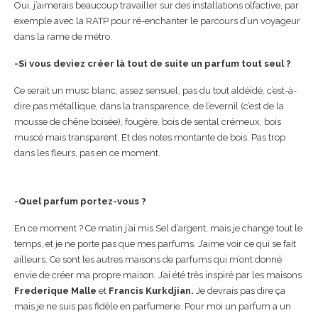
Oui, j’aimerais beaucoup travailler sur des installations olfactive, par
exemple avec la RATP pour ré-enchanter le parcours d’un voyageur
dans la rame de métro.
-Si vous deviez créer là tout de suite un parfum tout seul ?
Ce serait un musc blanc, assez sensuel, pas du tout aldéïdé, c’est-à-
dire pas métallique, dans la transparence, de l’evernil (c’est de la
mousse de chêne boisée), fougère, bois de sental crémeux, bois
muscé mais transparent. Et des notes montante de bois. Pas trop
dans les fleurs, pas en ce moment.
-Quel parfum portez-vous ?
En ce moment ? Ce matin j’ai mis Sel d’argent, mais je change tout le
temps, et je ne porte pas que mes parfums. J’aime voir ce qui se fait
ailleurs. Ce sont les autres maisons de parfums qui m’ont donné
envie de créer ma propre maison. J’ai été très inspiré par les maisons
Frederique Malle
et
Francis Kurkdjian.
Je devrais pas dire ça
mais je ne suis pas fidèle en parfumerie. Pour moi un parfum a un