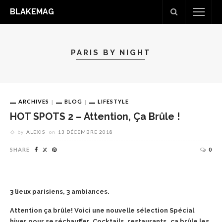
BLAKEMAG
PARIS BY NIGHT
ARCHIVES
BLOG
LIFESTYLE
HOT SPOTS 2 – Attention, Ça Brûle !
by
ALEXIS
on
13 DÉCEMBRE 2018
SHARE
0
3 lieux parisiens, 3 ambiances.
Attention ça brûle! Voici une nouvelle sélection Spécial
hiver pour se réchauffer. Cocktails, restaurants…ça brûle les