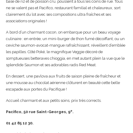
base de riz et de poisson cru, poussent à tous les coins de rue. Tous
ne se valent pas et Pacifico, restaurant familial et chaleureux, sort
clairement du lot avec ses compositions ultra fraîches et ses
associations originales !
A bord d’un charmant cocon, on embarque pour un beau voyage
culinaire : en entrée, un mini-burger de thon fumé décoiffant, ou un
ceviche saumon-avocat-mangue rafraîchissant, réveillent d’emblée
les papilles. Côté Poké, le magnifique Veggie décoré de
somptueuses betteraves chioggia, en met autant plein la vue que le
splendide Saumon et ses adorables radis Red Meat.
En dessert, une pavlova aux fruits de saison pleine de fraîcheur et
une mousse au chocolat aérienne clôturent en beauté cette belle
escapade aux portes du Pacifique !
Accueil charmant et aux petits soins, prix très corrects.
e
Pacifico, 50 rue Saint-Georges, 9
.
01 42 85 12 30.