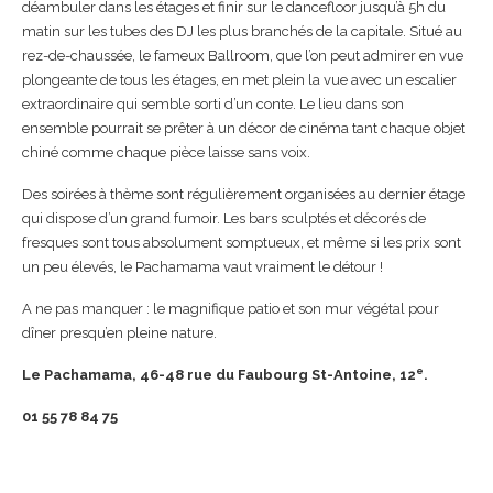
déambuler dans les étages et finir sur le dancefloor jusqu’à 5h du
matin sur les tubes des DJ les plus branchés de la capitale. Situé au
rez-de-chaussée, le fameux Ballroom, que l’on peut admirer en vue
plongeante de tous les étages, en met plein la vue avec un escalier
extraordinaire qui semble sorti d’un conte. Le lieu dans son
ensemble pourrait se prêter à un décor de cinéma tant chaque objet
chiné comme chaque pièce laisse sans voix.
Des soirées à thème sont régulièrement organisées au dernier étage
qui dispose d’un grand fumoir. Les bars sculptés et décorés de
fresques sont tous absolument somptueux, et même si les prix sont
un peu élevés, le Pachamama vaut vraiment le détour !
A ne pas manquer : le magnifique patio et son mur végétal pour
dîner presqu’en pleine nature.
e
Le Pachamama, 46-48 rue du Faubourg St-Antoine, 12
.
01 55 78 84 75