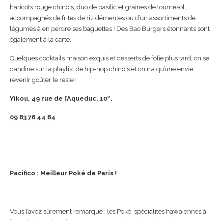
haricots rouge chinois, duo de basilic et graines de tournesol ,
accompagnés de frites de riz démentes ou d’un assortiments de
légumes à en perdre ses baguettes ! Des Bao Burgers étonnants sont
également à la carte.
Quelques cocktails maison exquis et desserts de folie plus tard, on se
dandine sur la playlist de hip-hop chinois et on n’a qu’une envie :
revenir goûter le reste !
e
Yikou, 49 rue de l’Aqueduc, 10
.
09 83 76 44 64
Pacifico : Meilleur Poké de Paris !
Vous l’avez sûrement remarqué : les Poké, spécialités hawaïennes à