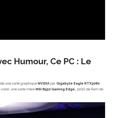
vec Humour, Ce PC : Le
sède une carte graphique
NVIDIA
par
Gigabyte Eagle RTX3080
-core), une carte mère
MSI B550 Gaming Edge,
32GO de Ram de