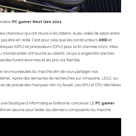
uration
PC gamer Next Gen 2021
.
les chanceux qui ont réussi à les obtenir, le jeu vidéo de salon entre
pas être en reste. C’est pour cela que les constructeurs
AMD
et
aphiques (GPU) et processeurs (CPU) pour la fin d’année 2020. Mais
u monde entier ont tourné au ralenti, ce qui a engendré une très
andes furent énormes et les prix ont flambé.
ter les nouveautés du marché afin de vous partager nos
 matériel. Après des semaines de recherches sur Amazone, LDLC, ou
nces de presse des marques rien n’y faisait. Les GPU et CPU dernières
une boutique d’informatique bretonne, concevoir LE
PC gamer
ttre en oeuvre pour tester les derniers composants du marché.