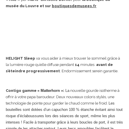
musée du Louvre et sur
boutiquesdemusees.fr
HELIGHT S
leep
va vous aider à mieux trouver le sommeil grâce à
la lumière rouge qu’elle diffuse pendant
14
minutes
avant de
s’éteindre progressivement
. Endormissement serein garantie.
Contigo gamme
« Matterhorn »
:
La
nouvelle gourde isotherme à
offrir à votre papa baroudeur. Deux nouveaux coloris stylés, une
technologie de pointe pour garder le chaud comme le froid.
Les
bouteilles sont dotées d’un capuchon 100 % étanche évitant ainsi tout
risque d’éclaboussures lors des séances de sport, même les plus
intenses ! Facile à transporter grâce à leurs boucles de port, il est très
simple de les attacher partout. Leurs becs amovibles facilitent le