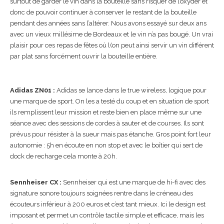
surtout de garder le vin dans la bouteille sans risquer de l’oxyder et
donc de pouvoir continuer à conserver le restant de la bouteille
pendant des années sans l’altérer. Nous avons essayé sur deux ans
avec un vieux millésime de Bordeaux et le vin n’a pas bougé. Un vrai
plaisir pour ces repas de fêtes où l(on peut ainsi servir un vin différent
par plat sans forcément ouvrir la bouteille entière.
Adidas ZN01 :
Adidas se lance dans le true wireless, logique pour
une marque de sport. On les a testé du coup et en situation de sport
ils remplissent leur mission et reste bien en place même sur une
séance avec des sessions de cordes à sauter et de courses. Ils sont
prévus pour résister à la sueur mais pas étanche. Gros point fort leur
autonomie : 5h en écoute en non stop et avec le boîtier qui sert de
dock de recharge cela monte à 20h.
Sennheiser CX :
Sennheiser qui est une marque de hi-fi avec des
signature sonore toujours soignées rentre dans le créneau des
écouteurs inférieur à 200 euros et c’est tant mieux. Ici le design est
imposant et permet un contrôle tactile simple et efficace, mais les