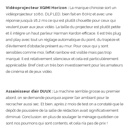
Vidéoprojecteur XGIMI Horizon :
La marque chinoise sort un
vidéoprojecteur 1080, DLP LED, bien fait en 60Hz et avec une
réponse jusqu’à 18,2 ms ce qui est plutôt chouette pour ceux qui
veulent jouer aux jeux vidéo. La taille du projecteur est plutôt petite
et il intègre un haut parleur Harman Kardon efficace. Il est très plug
and play avec tout un réglage automatique du point, du trapèze et
d’évitement d’obstacle présent au mur. Pour ceux qui y sont
sensibles comme moi, l’effet rainbow est visible mais pas trop
marqué. Il est relativement silencieux et cela est particulièrement
appréciable. Bref c’est un très bon investissement pour les amateurs
de cinéma et de jeux vidéo.
Assainisseur d’air DUUX :
La machine semble grosse au premier
abord, on se demande pourquoi aspirer l’air ambiant pour le
recracher aussi sec. Et bien, après 2 mois de test on a constaté que le
dépôt de poussière de la salle de rédaction avait significativement
diminué. Conclusion: en plus de soulager le ménage quotidien ce
sont nos poumons qui sont contents, et cela n’a pas de prix !