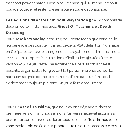
transport power charge. C’est la seule chose qui lui manquait pour
pouvoir voyager et rester présentable en toute circonstance.
Les éditions directors cut pour Playstation 5 :
Aux nombres de
deux en cette fin d’année avec
Ghost Of Tsushima et Death
Stranding.
Pour
Death Stranding
c’est un gros update technique car ainsi le
jeu bénéficie des qualité intrinsèque de la PS5 : définition 4k, image
en 60 fps, et temps de chargement incroyablement diminué, merci
le SSD. On a apprécié les missions d’infiltration ajoutées à cette
version PS5. Ce jeu reste une expérience à part, l’ambiance est
pesante, le gameplay long et lent fait partie inhérente du jeu. La
narration soignée donne le sentiment d’être dans un film, c’est
évidemment toujours plaisant. Un jeu à faire absolument.
Pour
Ghost of Tsushima
, que nous avions déjà adoré dans sa
première version, tant nous aimons l’univers médiéval japonais si
bien retranscrit dans ce jeu. Ici un ajout de taille
l’île d’Iki, nouvelle
zone explorable dotée de sa propre histoire, qui est accessible dès la