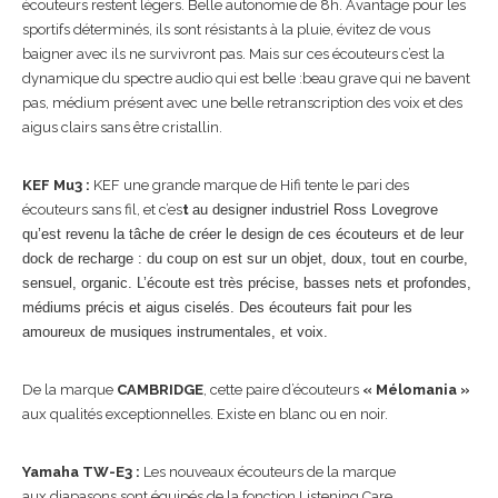
écouteurs restent légers. Belle autonomie de 8h. Avantage pour les
sportifs déterminés, ils sont résistants à la pluie, évitez de vous
baigner avec ils ne survivront pas. Mais sur ces écouteurs c’est la
dynamique du spectre audio qui est belle :beau grave qui ne bavent
pas, médium présent avec une belle retranscription des voix et des
aigus clairs sans être cristallin.
KEF Mu3 :
KEF une grande marque de Hifi tente le pari des
écouteurs sans fil, et c’es
t
au designer industriel Ross Lovegrove
qu’est revenu la tâche de créer le design de ces écouteurs et de leur
dock de recharge : du coup on est sur un objet, doux, tout en courbe,
sensuel, organic. L’écoute est très précise, basses nets et profondes,
médiums précis et aigus ciselés. Des écouteurs fait pour les
amoureux de musiques instrumentales, et voix.
De la marque
CAMBRIDGE
, cette paire d’écouteurs
« Mélomania »
aux qualités exceptionnelles. Existe en blanc ou en noir.
Yamaha TW-E3 :
Les nouveaux écouteurs de la marque
aux diapasons sont équipés de la fonction Listening Care,