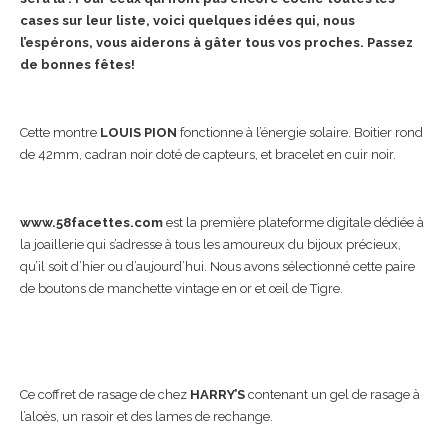
cases sur leur liste, voici quelques idées qui, nous
l’espérons, vous aiderons à gâter tous vos proches. Passez
de bonnes fêtes!
Cette montre
LOUIS PION
fonctionne à l’énergie solaire. Boitier rond
de 42mm, cadran noir doté de capteurs, et bracelet en cuir noir.
www.58facettes.com
est la première plateforme digitale dédiée à
la joaillerie qui s’adresse à tous les amoureux du bijoux précieux,
qu’il soit d’hier ou d’aujourd’hui. Nous avons sélectionné cette paire
de boutons de manchette vintage en or et œil de Tigre.
Ce coffret de rasage de chez
HARRY’S
contenant un gel de rasage à
l’aloès, un rasoir et des lames de rechange.