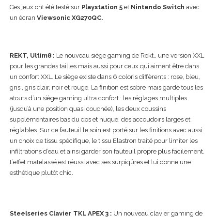
Ces jeux ont été testé sur
Playstation 5
et
Nintendo Switch
avec
un écran
Viewsonic
XG270QC.
REKT, Ultim8 :
Le nouveau siège gaming de Rekt,, une version XXL
pour les grandes tailles mais aussi pour ceux qui aiment être dans
un confort XXL. Le siège existe dans 6 coloris diffèrents : rose, bleu,
gris , gris clair, noir et rouge. La finition est sobre mais garde tous les
atouts d’un siège gaming ultra confort : les réglages multiples
(jusqu’à une position quasi couchée), les deux coussins
supplémentaires bas du dos et nuque, des accoudoirs larges et
réglables. Sur ce fauteuil le soin est porté sur les finitions avec aussi
un choix de tissu spécifique, le tissu Elastron traité pour limiter les
infiltrations d’eau et ainsi garder son fauteuil propre plus facilement.
L’effet matelassé est réussi avec ses surpiqûres et lui donne une
esthétique plutôt chic.
Steelseries Clavier TKL APEX 3 :
Un nouveau clavier gaming de