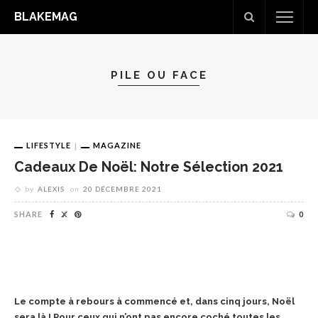
BLAKEMAG
PILE OU FACE
LIFESTYLE
MAGAZINE
Cadeaux De Noël: Notre Sélection 2021
by
ALEXIS
on
20 DÉCEMBRE 2021
SHARE
0
Le compte à rebours à commencé et, dans cinq jours, Noël
sera là ! Pour ceux qui n’ont pas encore coché toutes les