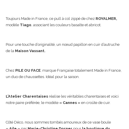
Toujours Made in France, ce pull à col zippé de chez
ROYALMER,
modèle
Tiago
, associant les couleurs basalte et abricot.
Pour une touche d’originalité, un nœud papillon en cuir d’autruche
de la
Maison Vassant.
Chez
PILE OU FACE
, marque Française totalement Made in France,
un duo de chaussettes. Idéal pour la saison.
L’Atelier Charentaises
réalise les véritables charentaises et voici
notre paire préférée, le modèle
« Cannes »
en croûte de cuir.
Côté Déco, nous sommes tombés amoureux de ce vase boule
« Aile »
par
Marie-Christine Dorner
pour
la boutique du