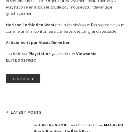
et somptueuse, à faire. Un jeu qui est vraiment beau, même si la
Playstation 5 en a sous le coude pour nous éblouir davantage
graphiquement.
Horizon Forbidden West
est un jeu vidéo que l’on regarde et joue
comme un film dont on serait le héros, c’est un grand spectacle.
Article écrit par Alexis Dumétier
Jeu testé sur
Playstation 5
avec l’écran
Viewsonic
ELITE XG270QC
READ MORE
LATEST POSTS
GASTRONOMIE
LIFESTYLE
MAGAZINE
Spots Foodies : Un Été À Paris