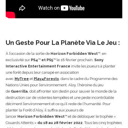
Un Geste Pour La Planète Via Le Jeu :
À l’occasion de la sortie de
Horizon Forbidden West
™, en
exclusivité sur
PS4
™
et PS5
™ le 18 février prochain,
Sony
Interactive Entertainment France
invite les joueurs à planter
une forêt depuis leur canapé en association
avec
MyTree
et
Play4Forests
, dans le cadre du Programme des
Nations Unies pour l’environnement. Aloy, l’héroïne du jeu
de
Guerrilla
, doit affronter son destin pour sauver le monde de la
destruction car de violentes tempêtes et une peste incontrôlable
déciment l’environnement et ce qu’il reste de l’humanité. Pour
planter la Forêt d’Aloy, il suffira aux joueurs de
lancer
Horizon Forbidden West
™ et de débloquer le trophée «
Couards Atteints »
du 18 au 28 février 2022
. Tous les cinq trophées