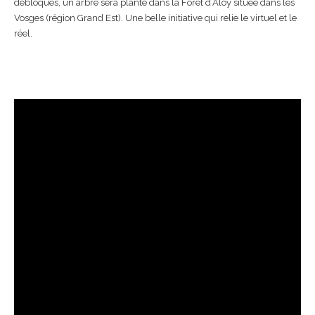
débloqués, un arbre sera planté dans la Forêt d’Aloy située dans les
Vosges (région Grand Est). Une belle initiative qui relie le virtuel et le
réel.