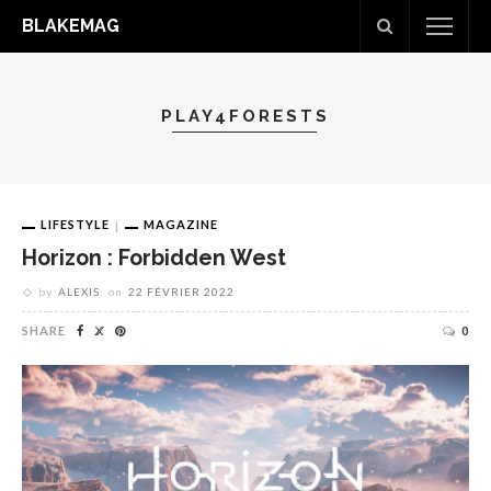
BLAKEMAG
PLAY4FORESTS
LIFESTYLE
MAGAZINE
Horizon : Forbidden West
by
ALEXIS
on
22 FÉVRIER 2022
SHARE
0