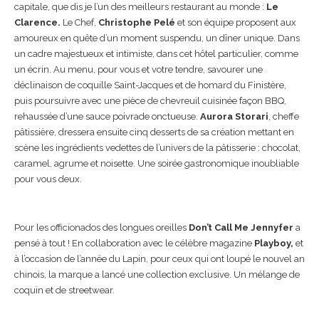
capitale, que dis je l’un des meilleurs restaurant au monde :
Le
Clarence.
Le Chef,
Christophe Pelé
et son équipe proposent aux
amoureux en quête d’un moment suspendu, un dîner unique. Dans
un cadre majestueux et intimiste, dans cet hôtel particulier, comme
un écrin. Au menu, pour vous et votre tendre, savourer une
déclinaison de coquille
Saint
-Jacques et de homard du Finistère,
puis poursuivre avec une pièce de chevreuil cuisinée façon BBQ,
rehaussée d’une sauce poivrade onctueuse.
Aurora Storari
, cheffe
pâtissière, dressera ensuite cinq desserts de sa création mettant en
scène les ingrédients vedettes de l’univers de la pâtisserie : chocolat,
caramel, agrume et noisette. Une soirée gastronomique inoubliable
pour vous deux.
Pour les officionados des longues oreilles
Don’t Call Me Jennyfer
a
pensé à tout ! En collaboration avec le célèbre magazine
Playboy,
et
à l’occasion de l’année du Lapin, pour ceux qui ont loupé le nouvel an
chinois, la marque a lancé une collection exclusive. Un mélange de
coquin et de streetwear.