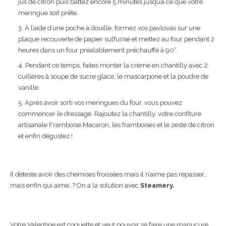
jus de citron puis battez encore 5 minutes jusqu’à ce que votre
meringue soit prête.
À l’aide d’une poche à douille, formez vos pavlovas sur une
plaque recouverte de papier sulfurisé et mettez au four pendant 2
heures dans un four préalablement préchauffé à 90°.
Pendant ce temps, faites monter la crème en chantilly avec 2
cuillères à soupe de sucre glace, le mascarpone et la poudre de
vanille.
Après avoir sorti vos meringues du four, vous pouvez
commencer le dressage. Rajoutez la chantilly, votre confiture
artisanale Framboise Macaron, les framboises et le zeste de citron
et enfin dégustez !
Il déteste avoir des chemises froissées mais il n’aime pas repasser…
mais enfin qui aime..? On a la solution avec
Steamery.
Votre Valentine est coquette et veut pouvoir se faire une manucure