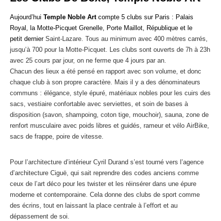
Aujourd’hui
Temple Noble Art
compte 5 clubs sur Paris : Palais
Royal, la Motte-Picquet Grenelle, Porte Maillot, République et le
petit dernier
Saint-Lazare. Tous au minimum avec 400 mètres carrés,
jusqu’à 700 pour la Motte-Picquet. Les clubs sont ouverts de 7h à 23h
avec 25 cours par jour, on ne ferme que 4 jours par an.
Chacun des lieux a été pensé en rapport avec son volume, et donc
chaque club à son propre caractère. Mais il y a des dénominateurs
communs : élégance, style épuré, matériaux nobles pour les cuirs des
sacs, vestiaire confortable avec serviettes, et soin de bases à
disposition (savon, shampoing, coton tige, mouchoir), sauna, zone de
renfort musculaire avec poids libres et guidés, rameur et vélo AirBike,
sacs de frappe, poire de vitesse.
Pour l’architecture d’intérieur Cyril Durand s’est tourné vers l’agence
d’architecture Ciguë, qui sait reprendre des codes anciens comme
ceux de l’art déco pour les twister et les réinsérer dans une épure
moderne et contemporaine. Cela donne des clubs de sport comme
des écrins, tout en laissant la place centrale à l’effort et au
dépassement de soi.