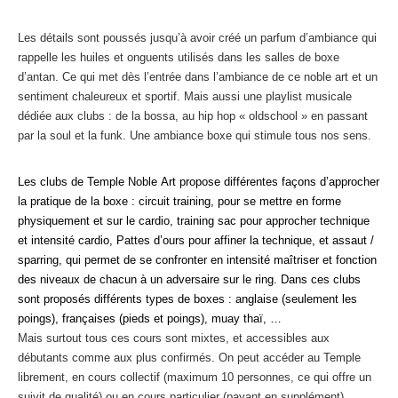
Les détails sont poussés jusqu’à avoir créé un parfum d’ambiance qui
rappelle les huiles et onguents utilisés dans les salles de boxe
d’antan. Ce qui met dès l’entrée dans l’ambiance de ce noble art et un
sentiment chaleureux et sportif. Mais aussi une playlist musicale
dédiée aux clubs : de la bossa, au hip hop « oldschool » en passant
par la soul et la funk. Une ambiance boxe qui stimule tous nos sens.
Les clubs de Temple Noble Art propose différentes façons d’approcher
la pratique de la boxe : circuit training, pour se mettre en forme
physiquement et sur le cardio, training sac pour approcher technique
et intensité cardio, Pattes d’ours pour affiner la technique, et assaut /
sparring, qui permet de se confronter en intensité maîtriser et fonction
des niveaux de chacun à un adversaire sur le ring. Dans ces clubs
sont proposés différents types de boxes : anglaise (seulement les
poings), françaises (pieds et poings), muay thaï, …
Mais surtout tous ces cours sont mixtes, et accessibles aux
débutants comme aux plus confirmés. On peut accéder au Temple
librement, en cours collectif (maximum 10 personnes, ce qui offre un
suivit de qualité) ou en cours particulier (payant en supplément).