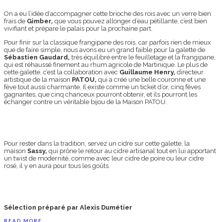
On a eu l’idée d’accompagner cette brioche des rois avec un verre bien
frais de
Gimber,
que vous pouvez allonger d’eau pétillante, c’est bien
vivifiant et prépare le palais pour la prochaine part.
Pour finir sur la classique frangipane des rois, car parfois rien de mieux
que de faire simple, nous avons eu un grand faible pour la galette de
Sébastien Gaudard,
très équilibré entre le feuilletage et la frangipane,
qui est réhaussé finement au rhum agricole de Martinique. Le plus de
cette galette, c’est la collaboration avec
Guillaume Henry,
directeur
artistique de la maison
PATOU,
qui a créé une belle couronne et une
fève tout aussi charmante. Il existe comme un ticket d’or, cinq fèves
gagnantes, que cinq chanceux pourront obtenir, et ils pourront les
échanger contre un véritable bijou de la Maison PATOU.
Pour rester dans la tradition, servez un cidre sur cette galette, la
maison
Sassy,
qui prône le retour au cidre artisanal tout en lui apportant
un twist de modernité, comme avec leur cidre de poire ou leur cidre
rosé, il y en aura pour tous les goûts.
Sélection préparé par Alexis Dumétier
READ MORE