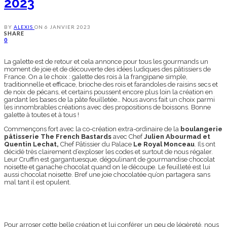
2023
BY
ALEXIS
ON
6 JANVIER 2023
SHARE
0
La galette est de retour et cela annonce pour tous les gourmands un
moment de joie et de découverte des idées ludiques des pâtissiers de
France. On a le choix : galette des rois à la frangipane simple,
traditionnelle et efficace, brioche des rois et farandoles de raisins secs et
de noix de pécans, et certains poussent encore plus loin la création en
gardant les bases de la pâte feuilletée… Nous avons fait un choix parmi
les innombrables créations avec des propositions de boissons. Bonne
galette à toutes et à tous !
Commençons fort avec la co-création extra-ordinaire de la
boulangerie
pâtisserie The French Bastards
avec Chef
Julien Abourmad et
Quentin Lechat,
Chef Pâtissier du Palace
Le Royal Monceau
. Ils ont
décidé très clairement d’exploser les codes et surtout de nous régaler.
Leur Cruffin est gargantuesque, dégoulinant de gourmandise chocolat
noisette et ganache chocolat quand on le découpe. Le feuilleté est lui
aussi chocolat noisette. Bref une joie chocolatée qu’on partagera sans
mal tant il est opulent.
Pour arroser cette belle création et lui conférer un peu de légèreté, nous