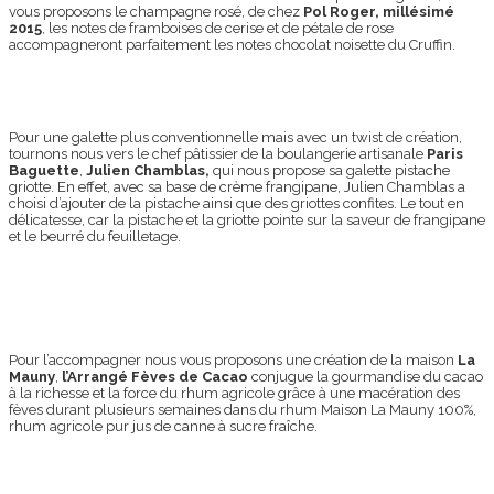
vous proposons le champagne rosé, de chez
Pol Roger, millésimé
2015
, les notes de framboises de cerise et de pétale de rose
accompagneront parfaitement les notes chocolat noisette du Cruffin.
Pour une galette plus conventionnelle mais avec un twist de création,
tournons nous vers le chef pâtissier de la boulangerie artisanale
Paris
Baguette
,
Julien Chamblas,
qui nous propose sa galette pistache
griotte. En effet, avec sa base de crème frangipane, Julien Chamblas a
choisi d’ajouter de la pistache ainsi que des griottes confites. Le tout en
délicatesse, car la pistache et la griotte pointe sur la saveur de frangipane
et le beurré du feuilletage.
Pour l’accompagner nous vous proposons une création de la maison
La
Mauny
,
l’Arrangé Fèves de Cacao
conjugue la gourmandise du cacao
à la richesse et la force du rhum agricole grâce à une macération des
fèves durant plusieurs semaines dans du rhum Maison La Mauny 100%,
rhum agricole pur jus de canne à sucre fraîche.