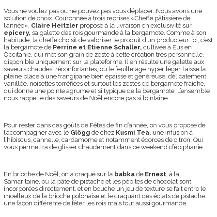
Vous ne voulez pas ou ne pouvez pas vous déplacer…Nous avons une
solution de choix. Couronnée à trois reprises «Cheffe pâtissière de
l’année»,
Claire Heitzler
propose à la livraison en exclusivité sur
epicery,
sa galette des rois gourmande à la bergamote. Comme à son
habitude, la cheffe choisit de valoriser le produit d’un producteur. Ici, c’est
la bergamote de
Perrine et Etienne Schaller,
cultivée à Eus en
Occitanie, qui met son grain de zeste à cette création très personnelle,
disponible uniquement sur la plateforme. Il en résulte une galette aux
saveurs chaudes, réconfortantes, où le feuilletage hyper léger, laisse la
pleine place à une frangipane bien épaisse et généreuse, délicatement
vanillée, noisettes torréfiées et surtout les zestes de bergamote fraîche,
qui donne une pointe agrume et si typique de la bergamote. L’ensemble
nous rappelle des saveurs de Noël encore pas si lointaine.
Pour rester dans ces goûts de Fêtes de fin d’année, on vous propose de
l’accompagner avec le
Glögg
de chez
Kusmi Tea,
une infusion à
l’hibiscus, cannelle, cardamome et notamment écorces de citron. Qui
vous permettra de glisser chaudement dans ce weekend d’épiphanie.
En brioche de Noël, on a craqué sur la
babka
de
Ernest
, à la
Samaritaine, où la pâte de pistache et les pépites de chocolat sont
incorporées directement, et en bouche un jeu de texture se fait entre le
moelleux de la brioche polonaise et le craquant des éclats de pistache.
une façon différente de fêter les rois mais tout aussi gourmande.