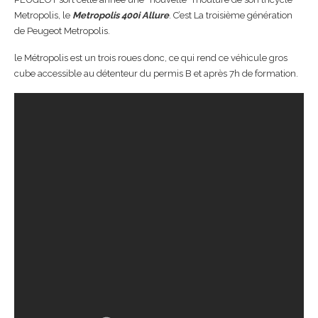
Metropolis, le
Metropolis 400i Allure
. C’est La troisième génération
de Peugeot Metropolis.
le Métropolis est un trois roues donc, ce qui rend ce véhicule gros
cube accessible au détenteur du permis B et après 7h de formation.