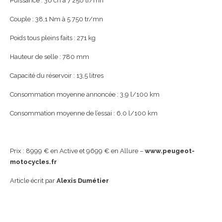
Puissance : 36 ch à 7 250 tr/mn
Couple : 38,1 Nm à 5 750 tr/mn
Poids tous pleins faits : 271 kg
Hauteur de selle : 780 mm
Capacité du réservoir : 13,5 litres
Consommation moyenne annoncée : 3,9 l/100 km
Consommation moyenne de l’essai : 6,0 l/100 km
Prix : 8999 € en Active et 9699 € en Allure –
www.peugeot-
motocycles.fr
Article écrit par
Alexis Dumétier