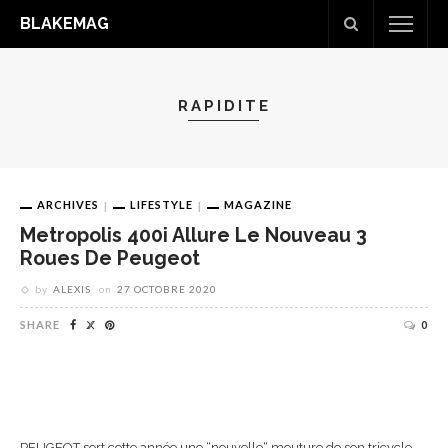
BLAKEMAG
RAPIDITE
ARCHIVES
LIFESTYLE
MAGAZINE
Metropolis 400i Allure Le Nouveau 3
Roues De Peugeot
by
ALEXIS
on
27 OCTOBRE 2020
SHARE
0
PEUGEOT sort cette année une “nouvelle“ mouture de son tricycle