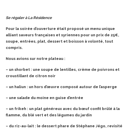
Se régaler à La Résidence
Pour la soirée d’ouverture était proposé un menu unique
alliant saveurs françaises et syriennes pour un prix de 25€,
soupe, entrées, plat, dessert et boisson à volonté, tout
compris.
Nous avions sur notre plateau :
– un shorbet : une soupe de lentilles, crème de poivrons et
croustillant de citron noir
– un haliun : un hors d’œuvre composé autour de l’asperge
– une salade du moine en guise d’entrée
– un frikeh : un plat généreux avec du bœuf confit brûlé à la
flamme, du blé vert et des légumes du jardin
– du riz-au-lait : le dessert phare de Stéphane Jégo, revisité