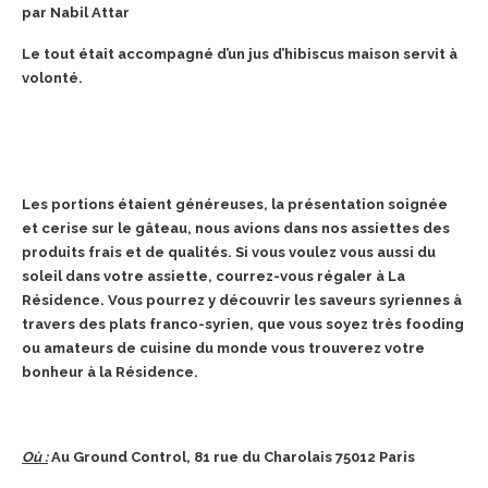
par Nabil Attar
Le tout était accompagné d’un jus d’hibiscus maison servit à
volonté.
Les portions étaient généreuses, la présentation soignée
et cerise sur le gâteau, nous avions dans nos assiettes des
produits frais et de qualités. Si vous voulez vous aussi du
soleil dans votre assiette, courrez-vous régaler à La
Résidence. Vous pourrez y découvrir les saveurs syriennes à
travers des plats franco-syrien, que vous soyez très fooding
ou amateurs de cuisine du monde vous trouverez votre
bonheur à la Résidence.
Où :
Au Ground Control, 81 rue du Charolais 75012 Paris