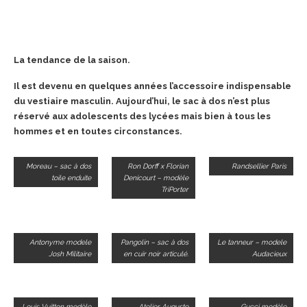
La tendance de la saison.
Il est devenu en quelques années l’accessoire indispensable
du vestiaire masculin. Aujourd’hui, le sac à dos n’est plus
réservé aux adolescents des lycées mais bien à tous les
hommes et en toutes circonstances.
Moreau – sac à dos
Ron Dorff x Florian
Randsellier Paris
toile enduite
Denicourt – modèle
TriPorter
Antonyme modele
Pangolin – sac à dos
Le tanneur – modele
Josh Militaire
en cuir noir articulé.
Audacieux
Louis Vuitton modèle
Atelier Auguste
Gucci modèle