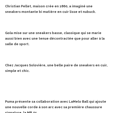
Christian Pellet, maison crée en 1860, a imaginé une
sneakers montante bi matière en cuir lisse et nubuck.
Gola mise sur une sneakers basse, classique qui se marie
aussi bien avec une tenue décontractée que pour aller à la
salle de sport.
Chez Jacques Solovière, une belle paire de sneakers en cuir,
simple et chic.
Puma présente sa collaboration avec LaMelo Ball qui ajoute
une nouvelle corde à son arc avec sa première chaussure
signature, la MB.01.