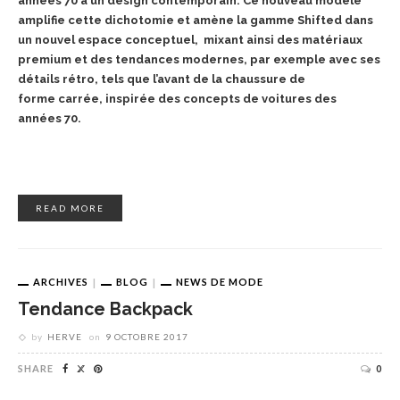
années
70 à un design contemporain.
Ce nouveau modèle
amplifie
cette dichotomie et amène la
gamme Shifted dans
un nouvel
espace conceptuel, mixant ainsi
des matériaux
premium et des
tendances modernes, par exemple
avec ses
détails rétro, tels que
l’avant de la chaussure de
forme
carrée, inspirée des concepts de
voitures des
années 70.
READ MORE
ARCHIVES
BLOG
NEWS DE MODE
Tendance Backpack
by
HERVE
on
9 OCTOBRE 2017
SHARE
0