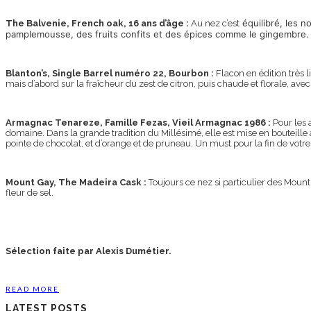
équilibré, les n
The Balvenie, French oak, 16 ans d’âge :
Au nez c’est
pamplemousse, des fruits confits et des épices comme le gingembre.
Blanton’s, Single Barrel numéro 22, Bourbon :
Flacon en édition très l
mais d’abord sur la fraîcheur du zest de citron, puis chaude et florale, ave
Armagnac Tenareze, Famille Fezas, Vieil Armagnac 1986 :
Pour les
domaine. Dans la grande tradition du Millésimé, elle est mise en bouteille 
pointe de chocolat, et d’orange et de pruneau. Un must pour la fin de votre
Mount Gay, The Madeira Cask :
Toujours ce nez si particulier des Mount
fleur de sel.
Sélection faite par Alexis Dumétier.
READ MORE
LATEST POSTS