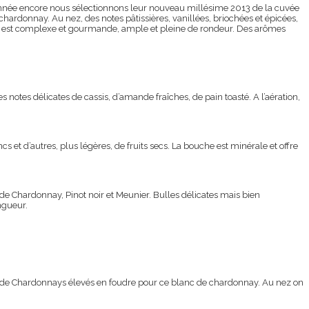
année encore nous sélectionnons leur nouveau millésime 2013 de la cuvée
chardonnay. Au nez, des notes pâtissières, vanillées, briochées et épicées,
 suite est complexe et gourmande, ample et pleine de rondeur. Des arômes
otes délicates de cassis, d’amande fraîches, de pain toasté. A l’aération,
ancs et d’autres, plus légères, de fruits secs. La bouche est minérale et offre
Chardonnay, Pinot noir et Meunier. Bulles délicates mais bien
ngueur.
es de Chardonnays élevés en foudre pour ce blanc de chardonnay. Au nez on