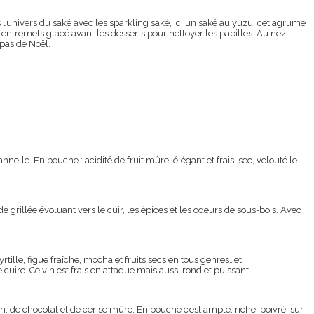
s l’univers du saké avec les sparkling saké, ici un saké au yuzu, cet agrume
un entremets glacé avant les desserts pour nettoyer les papilles. Au nez
pas de Noël.
elle. En bouche : acidité de fruit mûre, élégant et frais, sec, velouté le
 grillée évoluant vers le cuir, les épices et les odeurs de sous-bois. Avec
yrtille, figue fraîche, mocha et fruits secs en tous genres…et
e cuire. Ce vin est frais en attaque mais aussi rond et puissant.
h, de chocolat et de cerise mûre. En bouche c’est ample, riche, poivré, sur