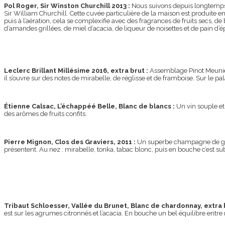
Pol Roger, Sir Winston Churchill 2013 :
Nous suivons depuis longtemps 
Sir William Churchill. Cette cuvée particulière de la maison est produite en
puis à l’aération, cela se complexifie avec des fragrances de fruits secs, 
d’amandes grillées, de miel d’acacia, de liqueur de noisettes et de pain d
Leclerc Brillant Millésime 2016, extra brut :
Assemblage Pinot Meunier,
il s’ouvre sur des notes de mirabelle, de réglisse et de framboise. Sur le pa
Étienne Calsac, L’échappéé Belle, Blanc de blancs :
Un vin souple et 
des arômes de fruits confits.
Pierre Mignon, Clos des Graviers, 2011 :
Un superbe champagne de gast
présentent. Au nez : mirabelle, tonka, tabac blonc, puis en bouche c’est su
Tribaut Schloesser, Vallée du Brunet, Blanc de chardonnay, extra 
est sur les agrumes citronnés et l’acacia. En bouche un bel équilibre entr