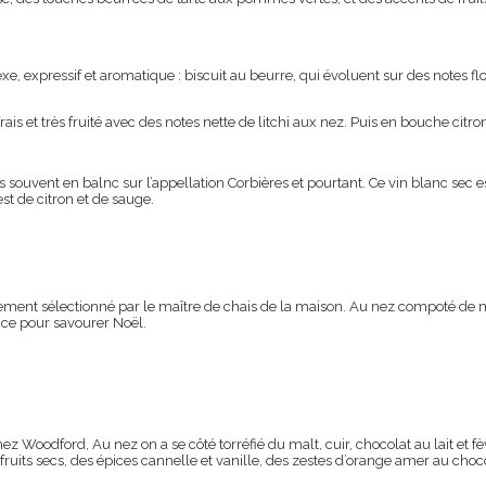
xe, expressif et aromatique : biscuit au beurre, qui évoluent sur des notes f
frais et très fruité avec des notes nette de litchi aux nez. Puis en bouche citron
souvent en balnc sur l’appellation Corbières et pourtant. Ce vin blanc sec es
est de citron et de sauge.
ialement sélectionné par le maître de chais de la maison. Au nez compoté de m
nce pour savourer Noël.
Woodford, Au nez on a se côté torréfié du malt, cuir, chocolat au lait et fè
ruits secs, des épices cannelle et vanille, des zestes d’orange amer au chocol