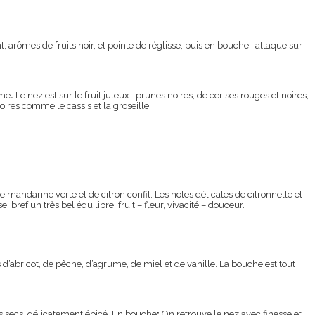
arômes de fruits noir, et pointe de réglisse, puis en bouche : attaque sur
mme
.
Le nez est sur le fruit juteux : prunes noires, de cerises rouges et noires,
oires comme le cassis et la groseille.
ndarine verte et de citron confit. Les notes délicates de citronnelle et
ref un très bel équilibre, fruit – fleur, vivacité – douceur.
 d’abricot, de pêche, d’agrume, de miel et de vanille. La bouche est tout
ts secs, délicatement épicé. En bouche
:
On retrouve le nez avec finesse et