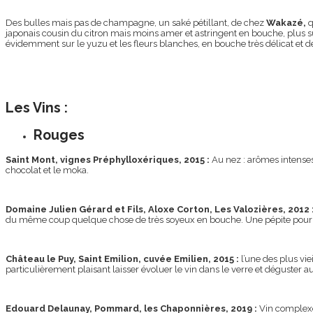
Des bulles mais pas de champagne, un saké pétillant, de chez
Wakazé,
q
japonais cousin du citron mais moins amer et astringent en bouche, plus su
évidemment sur le yuzu et les fleurs blanches, en bouche très délicat et 
Les Vins :
Rouges
Saint Mont, vignes Préphylloxériques, 2015 :
Au nez : arômes intenses 
chocolat et le moka.
Domaine Julien Gérard et Fils, Aloxe Corton, Les Valozières, 2012 
du même coup quelque chose de très soyeux en bouche. Une pépite pour
Château le Puy, Saint Emilion, cuvée Emilien, 2015 :
l’une des plus vie
particulièrement plaisant laisser évoluer le vin dans le verre et déguster au f
Edouard Delaunay, Pommard, les Chaponnières, 2019 :
Vin complexe 