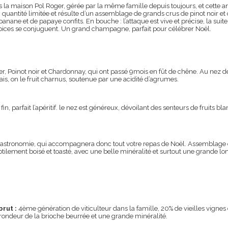
la maison Pol Roger, gérée par la même famille depuis toujours, et cette 
 quantité limitée et résulte d’un assemblage de grands crus de pinot noir et 
de banane et de papaye confits. En bouche : l’attaque est vive et précise, la
’épices se conjuguent. Un grand champagne, parfait pour célébrer Noël.
 Poinot noir et Chardonnay, qui ont passé 9mois en fût de chêne. Au nez des n
lais, on le fruit charnus, soutenue par une acidité d’agrumes.
fin, parfait l’apéritif. le nez est généreux, dévoilant des senteurs de fruits bl
ronomie, qui accompagnera donc tout votre repas de Noël. Assemblage de 
btilement boisé et toasté, avec une belle minéralité et surtout une grande lo
brut :
4ème génération de viticulteur dans la famille, 20% de vieilles vign
e rondeur de la brioche beurrée et une grande minéralité.