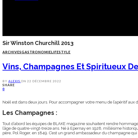
Sir Winston Churchill 2013
ARCHIVES
GASTRONOMIE
LIFESTYLE
Vins, Champagnes Et Spiritueux De
BY
ALEXIS
ON
22 DÉCEMBRE 2022
SHARE
0
Noël est dans deux jours. Pour accompagner votre menu de l’apéritif aux d
Les Champagnes :
Tout d’abord les équipes de BLAKE magazine souhaitent rendre hommag
l’âge de quatre-vingt-treize ans. Né à Epernay en 1928, millésime historiq
père,
Pol
Roger
, en 1849. C’est un grand ambassadeur du champagne qui n