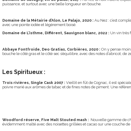
puissance, et surtout avec une belle longueur en bouche.
Domaine de la Métairie d’Alon, Le Palajo, 2020 :
Au Nez : c’est comple
avec une pointe iodée et légérement boisé.
Domaine de L’isthme, Différent, Sauvignon blanc, 2022 :
Un vin très 
Abbaye Fontfroide, Deo Gratias, Corbières, 2020 :
On y pense moins 
bouche le côté gras et le côté sec s’équilibre, avec des notes d’abricot, de z
Les Spiritueux :
Trois rivières, Single Cask 2007 :
Vieillit en fût de Cognac, il est spéc
poivre marié aux arômes de tabac et de fines notes de piment. Une référe
Woodford réserve, Five Malt Stouted mash :
Nouvelle gamme de chez 
évidemment m
alté avec des noisettes grillées et cacao sur une couche de f