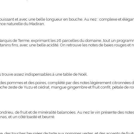
puissant et avec une belle longueur en bouche. Au nez : complexe et élégant, 
lence naturelle du Madiran.
arquis de Terme, exprimant les 26 parcelles du domaine…tout un progra
tanins fins, avec une belle acidité. On retrouve les notes de baies rouges et n
les trouve assez indispensables à une table de Noël.
es pommes et des poires, complété par des notes légèrement citronnées de ma
 zeste de Yuzu et cédrat, mangue gingembre et fruit confit, pétale de rose, b
ndrieu, de fruit et de minéralité balancées. Au nez le vin présente des notes
nas, et un côté toasté et beurré.
se, des touches beurrées de tarte aux pommes vertes, et des accents de frui