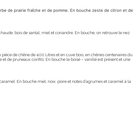
herbe de prairie fraîche et de pomme. En bouche
zeste de citron et de
s chaude, bois de santal, miel et coriandre. En bouche, on retrouve le nez
pièce de chêne de 400 Litres et en cuve bois, en chênes centenaires du
 et de pruneaux confits. En bouche le boisé – vanillé est présent et une
e caramel. En bouche miel, noix, poire et notes d’agrumes et caramel à la