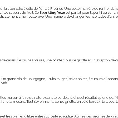
ui fait son saké à côté de Paris, à Fresnes. Une belle manière de rentrer dan
r les saveurs du fruit. Ce
Sparkling Yuzu
est parfait pour l’apéritif ou sur 
délicatement amer, bulle vive. Une manière de changer les habitudes d’un re
de cassis, de prunes mûres, une pointe clous de girofle et un soupçon de cann
:
Un grand vin de Bourgogne, Fruits rouges, baies noires, fleurs, miel, amande
 Noël.
illes maison à faire du nature dans le bordelais, et quel résultat splendide. M
ur et à mesure. Tout s’exprime : la cerise griotte, un côté terreux, le tabac, l
et très bien équilibré entre sucrosité et acidité. Au nez des arômes de kirsc