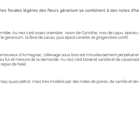
otes florales légères des fleurs géranium se combinent à des notes d’
imitée, Au nez c’est assez orientale : raisin de Corinthe, noix de cajou, épice
c le geranium, la fève de cacao, puis épicé canelle, et gingembre confit.
 amoureux d’Armagnac, L’élevage sous-bois est minutieusement perpétué en 
au fur et mesure de la demande. Au nez c’est boisé et vanillé et de cassonade
 repas de Noël.
 Gay quasi pétrol, mais très modéré par des notes de poires, de vanille et d