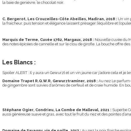
la baie de genièvre, le chocolat noir.
C. Bergerot, Les Crouzeilles-Côte Abeilles, Madiran, 2018 :
Un vin 
la fraicheur, puis tension et élégance laissent présager l’équilibre et l’opu
Marquis de Terme, Cuvée 1762, Margaux, 2018 :
Nouvelle cuvée du M
des notes épicées de cannelle et sur le clou de girofle. La bouche offre des 
Les Blancs :
Spoiler ALERT : Il y aura un Gewurzt et un vin jaune car j’adore cela et je 
Domaine Trapet R.Q.W.R, Gewurztraminer, 2018 :
Au nez Le parfum d
de gingembre sont suivies d’arômes de cerfeuil et de craie humide. En bouche
Stéphane Ogier, Condrieu, La Combe de Malleval, 2021 :
Superbe Co
aussi généreuse suave et gras, avec tout le fruit du nez et des pointes d’ana
Domaine de Savagny, vin de paille, 2017 :
Au nez la noix fraiche explo