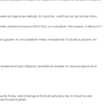
lorales et d’agrumes délicats. En bouche
:
c’est frais sur les zist de citron,
née, ananas et toujours litchi frais, un vrai plaisir, très soyeux. A découvrir !
t à gouter. Au nez toasté et miélé, manadarine, fruits de la passion, en
andarine et pain d’épices, cannelle et noisette. En bouche épices et le
ve de Tonka, zest d’orange et fond de tarte beurrée.
En bouche c’est
at finisse le palais.