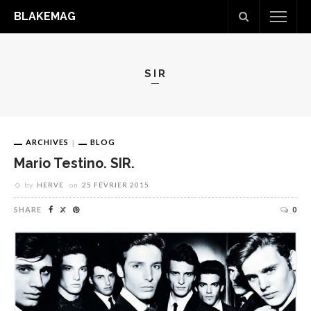
BLAKEMAG
SIR
ARCHIVES
BLOG
Mario Testino. SIR.
by
HERVE
on
25 FÉVRIER 2015
SHARE
0