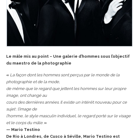
Le mâle mis au point – Une galerie d’hommes sous l’objectif
du maestro de la photographie
«
La façon dont les hommes sont perçus par le monde de la
photographie et de la mode,
de même que le regard que jettent les hommes sur leur propre
image, ont changé au
cours des dernières années. Il existe un intérêt nouveau pour ce
sujet : l’image de
l’homme, le style masculin individuel, le regard porté sur le visage
et le corps du mâle.
»
— Mario Testino
De Rio à Londres, de Cusco à Séville, Mario Testino est